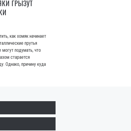
ЯКИ ГРЫЗУТ
КИ
ить, как хомяк начинает
таллические прутья
 могут подумать, что
азом старается
у. Однако, причину куда