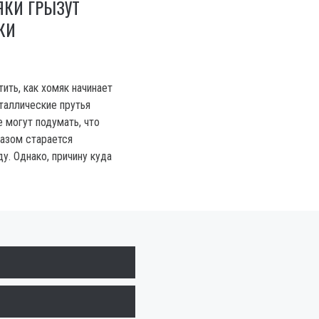
ЯКИ ГРЫЗУТ
КИ
ить, как хомяк начинает
таллические прутья
 могут подумать, что
азом старается
у. Однако, причину куда