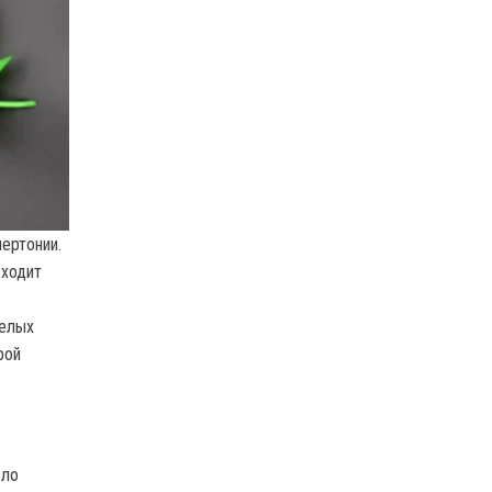
ертонии.
сходит
желых
рой
сло