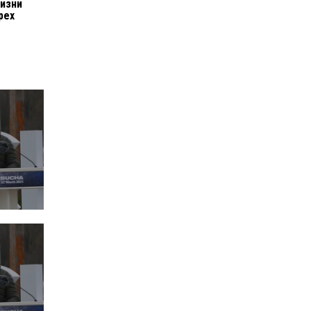
изни
рех