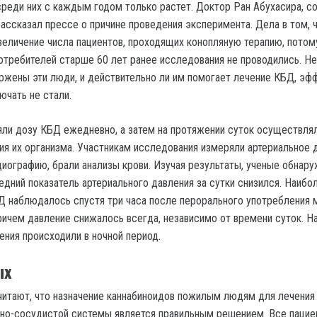
реди них с каждым годом только растет. Доктор Ран Абухасира, с
рассказал прессе о причине проведения эксперимента. Дела в том, 
величение числа пациентов, проходящих конопляную терапию, потому
отребителей старше 60 лет ранее исследования не проводились. Не
ржены эти люди, и действительно ли им помогает лечение КБД, эф
ючать не стали.
ли дозу КБД ежедневно, а затем на протяжении суток осуществля
ия их организма. Участникам исследования измеряли артериальное 
иографию, брали анализы крови. Изучая результаты, ученые обнару
едний показатель артериального давления за сутки снизился. Наибо
Д наблюдалось спустя три часа после перорального употребления 
ричем давление снижалось всегда, независимо от времени суток. Н
ения происходили в ночной период.
ых
итают, что назначение каннабиноидов пожилым людям для лечения
но-сосудистой системы является правильным решением. Все пацие