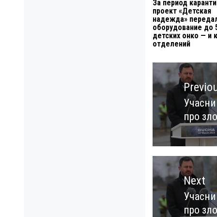
За период каранти
проект «Детская
надежда» переда
оборудование до 
детских онко — и 
отделений
Навигация
по
Previo
записям
Учасни
Previo
про зло
post:
Next
Учасни
Next
про зло
post: