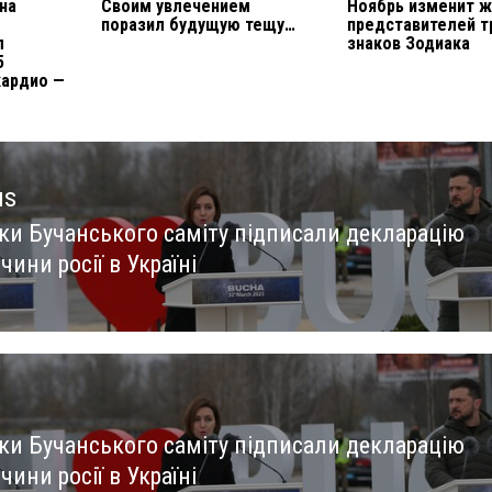
на
Своим увлечением
Ноябрь изменит ж
поразил будущую тещу…
представителей т
л
знаков Зодиака
5
кардио —
us
ки Бучанського саміту підписали декларацію
us
чини росії в Україні
ки Бучанського саміту підписали декларацію
чини росії в Україні