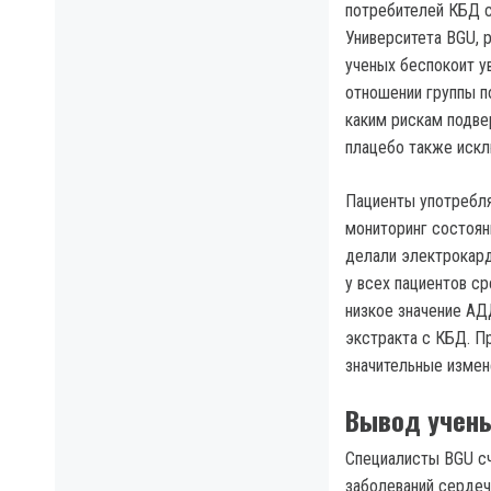
потребителей КБД с
Университета BGU, 
ученых беспокоит у
отношении группы п
каким рискам подве
плацебо также искл
Пациенты употребля
мониторинг состоян
делали электрокард
у всех пациентов ср
низкое значение АД
экстракта с КБД. П
значительные измен
Вывод учен
Специалисты BGU сч
заболеваний сердеч