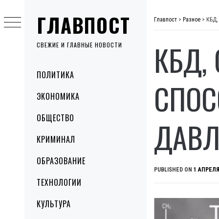
Skip
ГЛАВПОСТ
to
Главпост
>
Разное
>
КБД,
content
КБД,
СВЕЖИЕ И ГЛАВНЫЕ НОВОСТИ
Primary
ПОЛИТИКА
Menu
СПОС
ЭКОНОМИКА
ОБЩЕСТВО
ДАВЛ
КРИМИНАЛ
ОБРАЗОВАНИЕ
PUBLISHED ON
1 АПРЕЛЯ
ТЕХНОЛОГИИ
КУЛЬТУРА