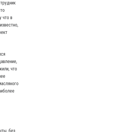
отрудник
что
 что в
известно,
фект
лся
давление,
жили, что
лее
масляного
аиболее
нты, без