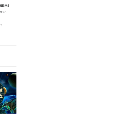
низма
ство
ут