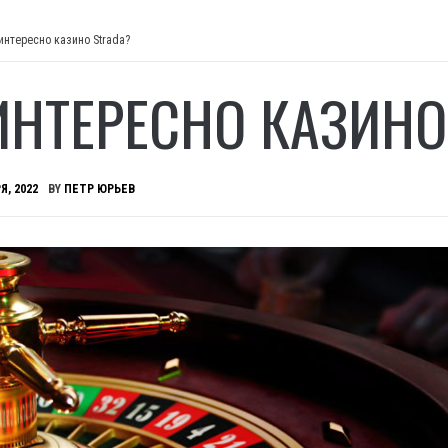
интересно казино Strada?
ИНТЕРЕСНО КАЗИНО
Я, 2022
BY
ПЕТР ЮРЬЕВ