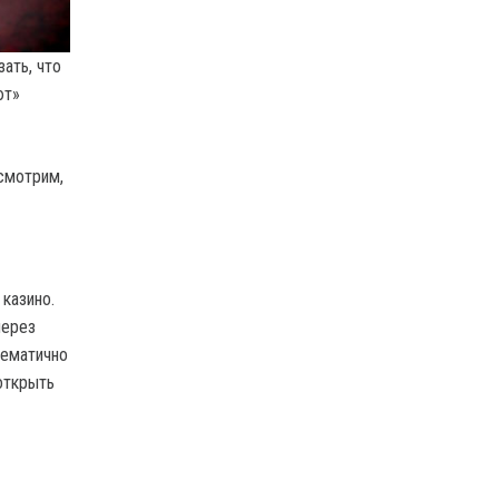
ать, что
ют»
смотрим,
 казино.
через
лематично
открыть