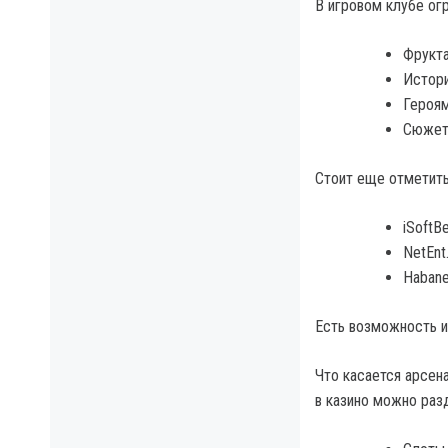
В игровом клубе ог
Фрукта
Истори
Героям
Сюжет
Стоит еще отметить,
iSoftBe
NetEnt
Habane
Есть возможность иг
Что касается арсена
в казино можно раз