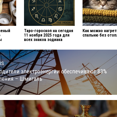
леный
Таро-гороскоп на сегодня
Как можно нагрет
о
11 ноября 2025 года для
спальню без отоп
ы
всех знаков зодиака
us
одители электроэнергии обеспечивают 83%
us
ления – Шмигаль