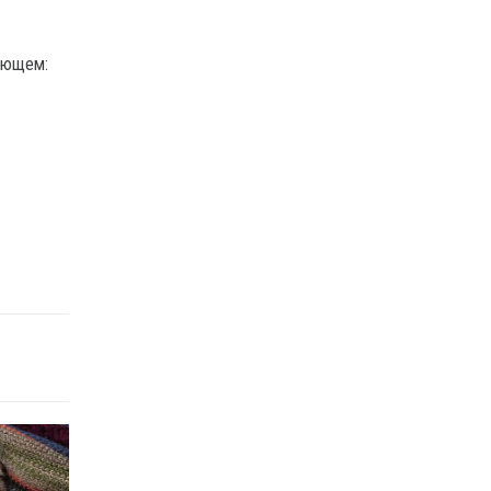
дующем: