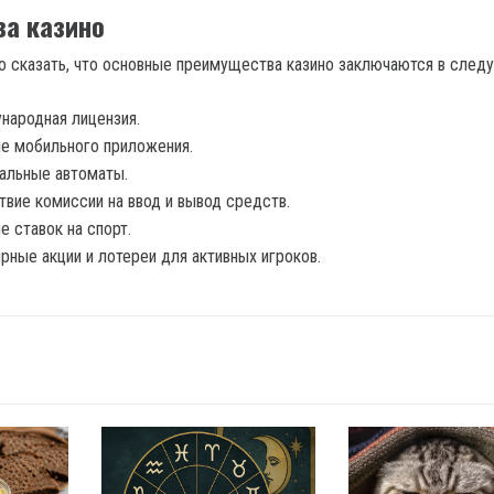
а казино
о сказать, что основные преимущества казино заключаются в сле
ародная лицензия.
е мобильного приложения.
альные автоматы.
твие комиссии на ввод и вывод средств.
е ставок на спорт.
рные акции и лотереи для активных игроков.