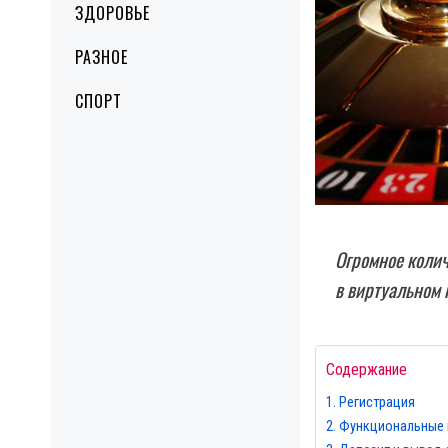
ЗДОРОВЬЕ
РАЗНОЕ
СПОРТ
Огромное колич
в виртуальном 
Содержание
Регистрация
Функциональные