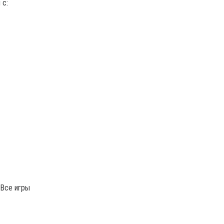
 с:
 Все игры