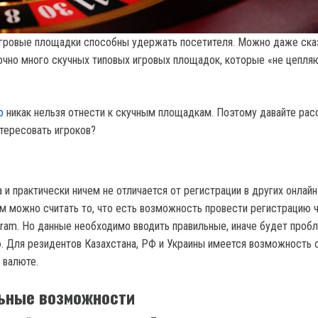
гровые площадки способны удержать посетителя. Можно даже сказ
очно много скучных типовых игровых площадок, которые «не цепля
o
никак нельзя отнести к скучным площадкам. Поэтому давайте рас
тересовать игроков?
 и практически ничем не отличается от регистрации в других онлайн
 можно считать то, что есть возможность провести регистрацию 
egram. Но данные необходимо вводить правильные, иначе будет проб
. Для резидентов Казахстана, РФ и Украины имеется возможность 
 валюте.
ьные возможности