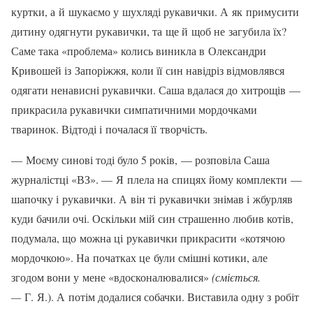
куртки, а й шукаємо у шухляді рукавички. А як примусити
дитину одягнути рукавички, та ще й щоб не загубила їх?
Саме така «проблема» колись виникла в Олександри
Кривошей із Запоріжжя, коли її син навідріз відмовлявся
одягати ненависні рукавички. Саша вдалася до хитрощів —
прикрасила рукавички симпатичними мордочками
тваринок. Відтоді і почалася її творчість.
— Моєму синові тоді було 5 років, — розповіла Саша
журналістці «ВЗ». — Я плела на спицях йому комплекти —
шапочку і рукавички. А він ті рукавич­ки знімав і жбурляв
куди бачили очі. Оскільки мій син страшенно любив ко­тів,
подумала, що можна ці рукавички прикрасити «котячою
мордочкою». На початках це були смішні котики, але
згодом вони у мене «вдосконалюва­лися»
(сміється.
—
Г. Я.). А потім дода­лися собачки. Виставила одну з робіт