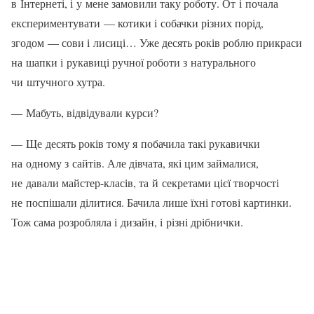
в Інтернеті, і у мене замовили таку ро­боту. От і почала
експериментувати — котики і собачки різних порід,
згодом — сови і лисиці… Уже десять років ро­блю прикраси
на шапки і рукавиці руч­ної роботи з натурального
чи штучно­го хутра.
— Мабуть, відвідували курси?
— Ще десять років тому я побачила такі рукавички
на одному з сайтів. Але ді­вчата, які цим займалися,
не давали май­стер-класів, та й секретами цієї творчос­ті
не поспішали ділитися. Бачила лише їхні готові картинки.
Тож сама розробля­ла і дизайн, і різні дрібнички.