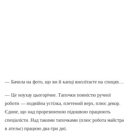
— Бачила на фото, що ви й капці ви­плітаєте на спицях…
— Це ноухау цьогорічне. Тапочки по­вністю ручної
роботи — подвійна устіл­ка, плетений верх, плюс декор.
Єдине, що над прорезиненою підошвою працю­ють
спеціалісти. Над такими тапочками (плюс робота майстра
в ательє) працюю два-три дні.