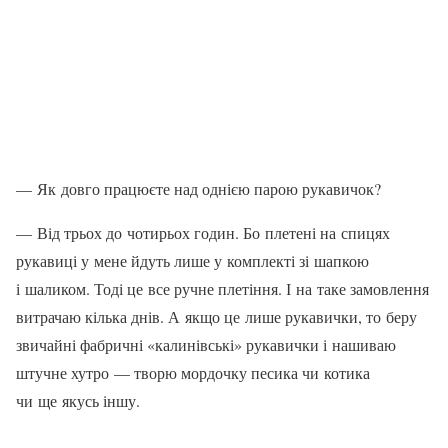
— Як довго працюєте над однією парою рукавичок?
— Від трьох до чотирьох годин. Бо плетені на спицях
рукавиці у мене йдуть лише у комплекті зі шапкою
і шаликом. Тоді це все ручне плетіння. І на таке за­мовлення
витрачаю кілька днів. А якщо це лише рукавички, то беру
звичайні фабричні «калинівські» рукавички і на­шиваю
штучне хутро — творю мордочку песика чи котика
чи ще якусь іншу.