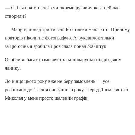
— Скільки комплектів чи окремо рукавичок за цей час
створили?
— Мабуть, понад три тисячі. Бо стільки маю фото. Причому
повторів ніколи не фо­тографую. А рукавичок тільки
за цю осінь я зробила і розіслала понад 500 штук.
Особливо багато замовляють на по­дарунки під різдвяну
ялинку.
До кінця цього року вже не беру за­мовлень — усе
розписано до 1 січня на­ступного року. Перед Днем святого
Ми­колая у мене просто шалений графік.