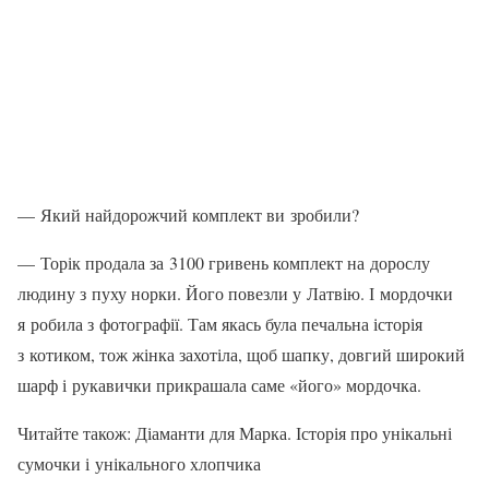
— Який найдорожчий комплект ви зробили?
— Торік продала за 3100 гривень комп­лект на дорослу
людину з пуху норки. Його повезли у Латвію. І мордочки
я ро­била з фотографії. Там якась була пе­чальна історія
з котиком, тож жінка захо­тіла, щоб шапку, довгий широкий
шарф і рукавички прикрашала саме «його» мор­дочка.
Читайте також: Діаманти для Марка. Історія про унікальні
сумочки і унікального хлопчика