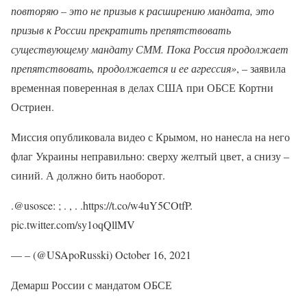
повторяю – это не призыв к расширению мандата, это
призыв к России прекратить препятствовать
существующему мандату СММ. Пока Россия продолжает
препятствовать, продолжается и ее агрессия»
, – заявила
временная поверенная в делах США при ОБСЕ Кортни
Остриен.
Миссия опубликовала видео с Крымом, но нанесла на него
флаг Украины неправильно: сверху желтый цвет, а снизу –
синий. А должно бить наоборот.
.@usosce: ; . , . .https://t.co/w4uY5COtfP.
pic.twitter.com/sy1oqQllMV
— – (@USApoRusski) October 16, 2021
Демарш России с мандатом ОБСЕ