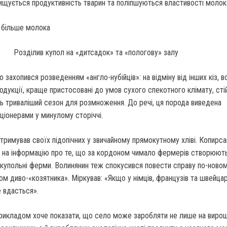
вищується продук­тивність тварин та поліпшу­ються властивості молок
Розділив купол на «дитсадок» та «пологову» залу
 захо­пився розведенням «англо-ну­бійців»: на відміну від інших кіз, 
одукції, краще пристосовані до умов сухого спекотного клі­мату, сті
ть триваліший сезон для роз­множення. До речі, ця порода виведена
ціонерами у минулому сторіччі.
триму­вав своїх підопічних у звичайно­му прямокутному хліві. Копир­с
ив на інформацію про те, що за кордоном чимало фермерів створюют
купольні ферми. Волинянин теж спокусився повести справу по-ново
ом диво-«козятника». Мір­кував: «Якщо у німців, францу­зів та швейца
е вдасться».
рикла­дом хоче показати, що село може заробляти не лише на вирощ