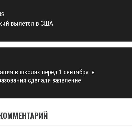
us
кий вылетел в США
us
ация в школах перед 1 сентября: в
азования сделали заявление
 КОММЕНТАРИЙ