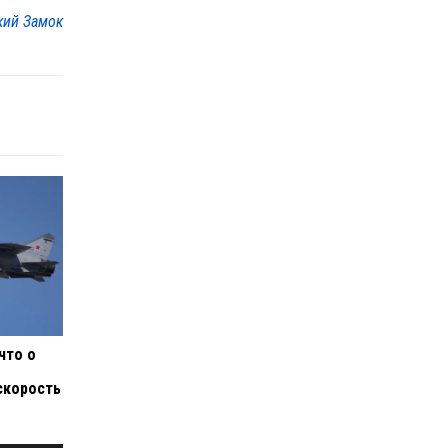
кий Замок
что о
скорость