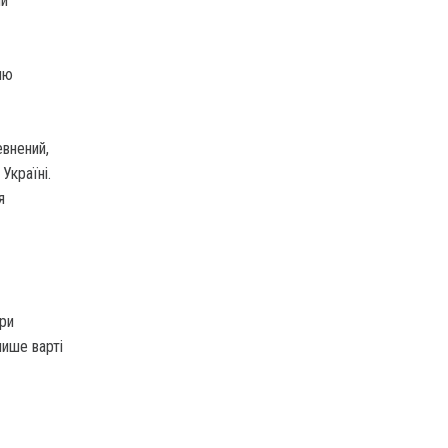
ми
ню
евнений,
Україні.
я
ири
лише варті