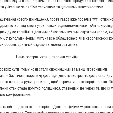
 соняшнику, а й виробляючи екологічно чисті продукти з ко­зячого мо
 та унікальне за своїми харчовими та цілющими влас­тивостями.
штуван­ня нового приміщення, проте ґазда вже поселив тут чотири­н
ідріз­няються від своїх українських «одноплемінників». «Англо-ну­бійці
днак дуже граційні, з довгими обви­слими вухами, округлим носом, як
». У купольній фермі Митька все об­лаштовано як в європейських ко
их особин, «дитячий садок» та «пологова зала».
Нема гострих кутів — тварини спокійні!
стрих кутів, тому кози стали спокій­нішими та менш агресивними, —
ан. — За­значені тварини чудово відчу­вають настрій людей, легко йду
часто навіть на руки проситься, щоб отримати свою порцію ласки. Пі
ьний стан стада помітно поліпшив­ся. Упевнений: це через те, що їх 
тало комфортнішим.
яють обго­родженою територією. Довкола ферми — розкішна зелена о