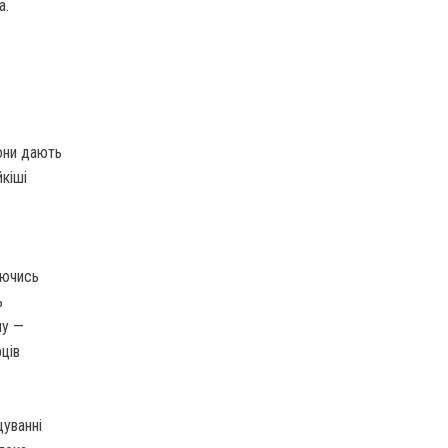
а.
вони дають
йкіші
аючись
ь
му —
рців
уванні