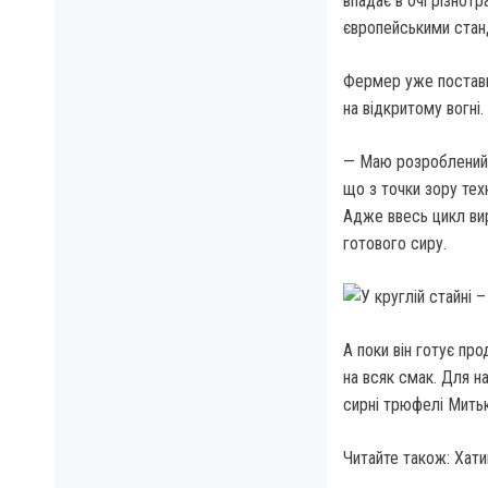
впадає в очі різнотр
європейськими стан
Фермер уже постави
на відкритому вогні.
— Маю розроблений у
що з точки зору техн
Адже ввесь цикл вир
готового сиру.
А поки він готує пр
на всяк смак. Для н
сирні трюфелі Митьк
Читайте також: Хатин