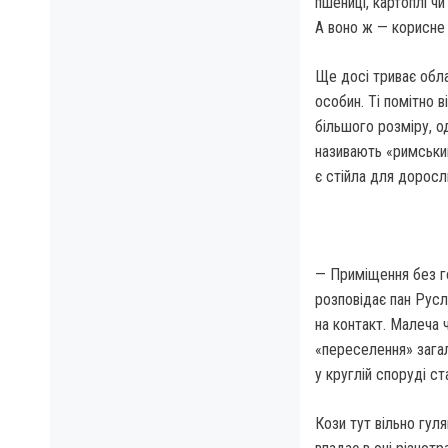
пшениці, картоплі чи
А воно ж — ко­рисне
Ще досі триває обла
особин. Ті помітно в
більшого розміру, о
називають «римським
є стійла для доросл
— Приміщення без го
розповідає пан Русл
на контакт. Малеча 
«переселення» загал
у круглій споруді с
Кози тут вільно гул