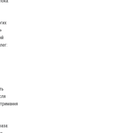
лока.
огих
»
ий
лег:
ть
сля
утримання
аза: