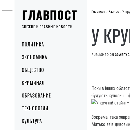
Skip
ГЛАВПОСТ
to
Главпост
>
Разное
>
У кр
content
У КР
СВЕЖИЕ И ГЛАВНЫЕ НОВОСТИ
Primary
ПОЛИТИКА
Menu
PUBLISHED ON
30 АВГУС
ЭКОНОМИКА
ОБЩЕСТВО
КРИМИНАЛ
Поки в інших областя
ОБРАЗОВАНИЕ
будують купольні… 
ТЕХНОЛОГИИ
Зокрема, така запра
КУЛЬТУРА
Митько звів дивовиж