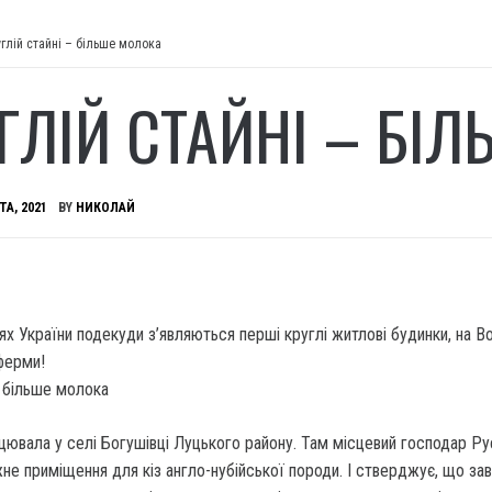
углій стайні – більше молока
УГЛІЙ СТАЙНІ – БІ
ТА, 2021
BY
НИКОЛАЙ
х Укра­їни подекуди з’являються перші круглі житлові бу­динки, на В
ферми!
цювала у селі Богушівці Луцького району. Там місцевий господар Ру
не приміщення для кіз англо-нубійської породи. І ствер­джує, що за