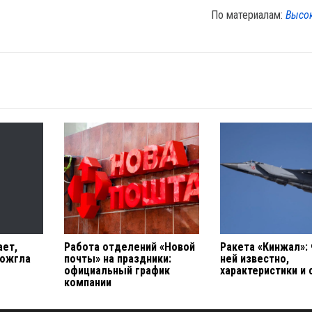
По материалам:
Высо
ает,
Работа отделений «Новой
Ракета «Кинжал»: 
божгла
почты» на праздники:
ней известно,
официальный график
характеристики и 
компании