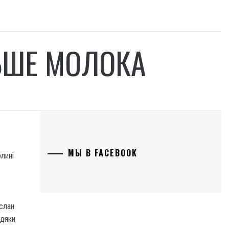
ЛЬШЕ МОЛОКА
МЫ В FACEBOOK
олині
с­лан
вдяки