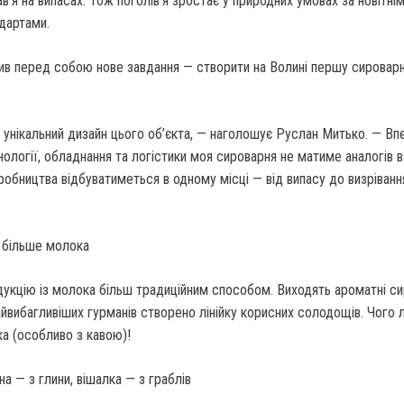
ав’я на ви­пасах. Тож поголів’я зростає у природних умовах за новітні
дартами.
в перед собою нове завдання — створи­ти на Волині першу сировар
ні­кальний дизайн цього об’єкта, — наголошує Руслан Митько. — Вп
ології, обладнання та логіс­тики моя сироварня не матиме аналогів в 
обництва відбувати­меться в одному місці — від ви­пасу до визріванн
одукцію із молока більш традиційним способом. Виходять ароматні с
айви­багливіших гурманів створено лінійку корисних солодощів. Чого 
а (особливо з кавою)!
а — з глини, вішалка — з граблів