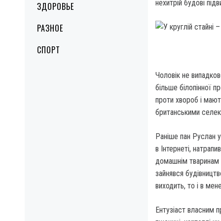
нехитрій будові під
ЗДОРОВЬЕ
РАЗНОЕ
СПОРТ
Чоловік не випадково
більше білопінної пр
проти хвороб і ма­ю
британськими селек­
Раніше пан Руслан у
в Інтернеті, натрап
домашнім тваринам 
зайнявся будівни­цтв
виходить, то і в мен
Ентузіаст власним п