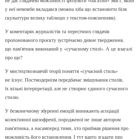
не дає глядачеві можливості зрозуміти «багатий» зміст, який
у неї немовби вкладався (можна хіба що встановити біля
скульптури велику таблицю з текстом-поясненням).
У коментарях журналістів та пересічних глядачів
пропонованого проєкту зустрічаємо дивне твердження,
що пам'ятник виконаний у «сучасному стилі». А це взагалі
про що?
У мистецтвознавчій теорії поняття «сучасний стиль»
не існує. Постмодернізм передбачає змішування стилів,
їх вільні інтерпретації, але не створює єдиного сучасного
стилю.
У безконечному збуренні емоцій виникають асоціації
колективної шизофренії, породженої не лише автором
пам'ятника, а насамперед тими, хто приймав рішення про
можливість його встановлення. І тут варто згадати про