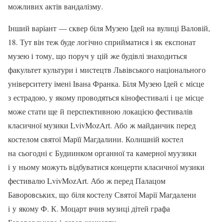
можливих актів вандалізму.
Інший варіант — сквер біля Музею Ідей на вулиці Валовій,
18. Тут він теж буде логічно сприйматися і як експонат
музею і тому, що поруч у цій же будівлі знаходиться
факультет культури і мистецтв Львівського національного
університету імені Івана Франка. Біля Музею Ідей є місце
з естрадою, у якому проводяться кінофестивалі і це місце
може стати ще й перспективною локацією фестивалів
класичної музики LvivMozArt. Або ж майданчик перед
костелом святої Марїї Магдалини. Колишній костел
на сьогодні є Будиинком органної та камерної муузики
і у ньому можуть відбуватися концерти класичної музики
фестивалю LvivMozArt. Або ж перед Палацом
Баворовських, що біля костелу Святої Марії Магдалени
і у якому Ф. К. Моцарт вчив музиці дітей графа