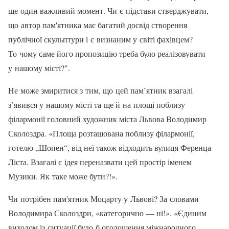
ще один важливий момент. Чи є підстави стверджувати,
що автор пам'ятника має багатий досвід створення
публічної скульптури і є визнаним у світі фахівцем?
То чому саме його пропозицію треба було реалізовувати
у нашому місті?".
Не може змиритися з тим, що цей пам’ятник взагалі
з’явився у нашому місті та ще й на площі поблизу
філармонії головний художник міста Львова Володимир
Сколоздра. «Площа розташована поблизу філармонії,
готелю „Шопен“, від неї також відходить вулиця Ференца
Ліста. Взагалі є ідея переназвати цей простір іменем
Музики. Як таке може бути?!».
Чи потрібен пам'ятник Моцарту у Львові? За словами
Володимира Сколоздри, «категорично — ні!». «Єдиним
виходом із ситуації було б оголошення міжнародного