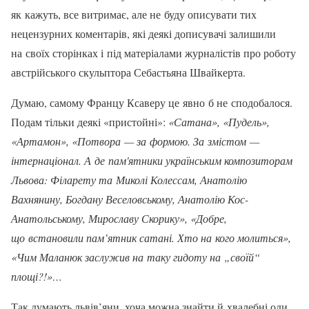
як кажуть, все витримає, але не буду описувати тих
нецензурних коментарів, які деякі дописувачі залишили
на своїх сторінках і під матеріалами журналістів про роботу
австрійського скульптора Себастьяна Швайкерта.
Думаю, самому Францу Ксаверу це явно б не сподобалося.
Подам тільки деякі «пристойні»:
«Сатана», «Пудель»,
«Артамон», «Потвора — за формою. За змістом —
інтернаціонал. А де пам'ятники українським композиторам
Львова: Філарету та Миколі Колессам, Анатолію
Вахнянину, Богдану Веселовському, Анатолію Кос-
Анатольському, Мирославу Скорику», «Добре,
що встановили пам’ятник сатані. Хто на кого молиться»,
«Чим Маланюк заслужив на таку гидоту на „своїй“
площі?!»…
Так думають львів’яни, хоча можна знайти й хвалебні оди