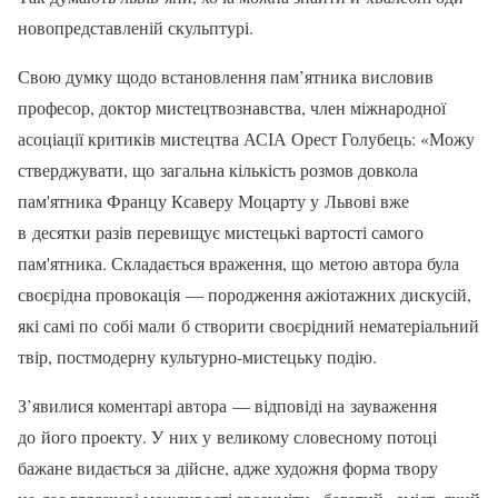
новопредставленій скульптурі.
Свою думку щодо встановлення пам’ятника висловив
професор, доктор мистецтвознавства, член міжнародної
асоціації критиків мистецтва АСІА Орест Голубець: «Можу
стверджувати, що загальна кількість розмов довкола
пам'ятника Францу Ксаверу Моцарту у Львові вже
в десятки разів перевищує мистецькі вартості самого
пам'ятника. Складається враження, що метою автора була
своєрідна провокація — породження ажіотажних дискусій,
які самі по собі мали б створити своєрідний нематеріальний
твір, постмодерну культурно-мистецьку подію.
З’явилися коментарі автора — відповіді на зауваження
до його проекту. У них у великому словесному потоці
бажане видається за дійсне, адже художня форма твору