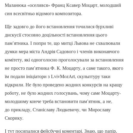
Маланюка «оселився» Франц Ксавер Моцарт, молодший
син всесвітньо відомого композитора.
Ще задовго до його встановлення точилися бурхливі
дискусії стосовно доцільності встановлення цього
пам’ятника. І попри те, що митці Львова не схвалювали
думки мера міста Андрія Садового і членів виконавчого
комітету, які одноголосно проголосували за встановлення
не просто пам’ятника Ф. К. Моцарту, а саме такого, якого
їм подали ініціатори з LvivMozArt, скульптуру таки
відкрили. Не було проведено жодних конкурсів на кращу
роботу, не було жодних голосувань, чому саме Моцарту-
молодшому конче треба встановити пам’ятник, а не,
до прикладу, Станіславу Людкевичу, чи Мирославу
Скорику.
І тут посипалися фейсбучні коментарі. Знаю, що папір,