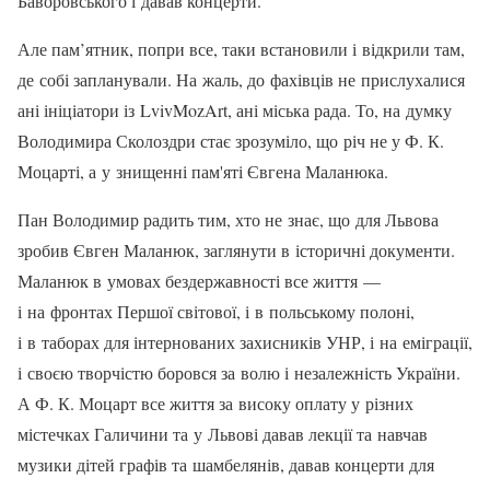
Баворовського і давав концерти.
Але пам’ятник, попри все, таки встановили і відкрили там,
де собі запланували. На жаль, до фахівців не прислухалися
ані ініціатори із LvivMozArt, ані міська рада. То, на думку
Володимира Сколоздри стає зрозуміло, що річ не у Ф. К.
Моцарті, а у знищенні пам'яті Євгена Маланюка.
Пан Володимир радить тим, хто не знає, що для Львова
зробив Євген Маланюк, заглянути в історичні документи.
Маланюк в умовах бездержавності все життя —
і на фронтах Першої світової, і в польському полоні,
і в таборах для інтернованих захисників УНР, і на еміграції,
і своєю творчістю боровся за волю і незалежність України.
А Ф. К. Моцарт все життя за високу оплату у різних
містечках Галичини та у Львові давав лекції та навчав
музики дітей графів та шамбелянів, давав концерти для