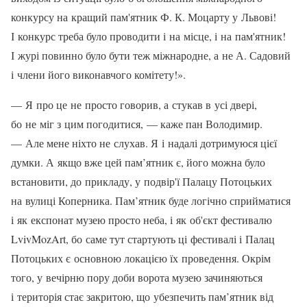
конкурсу на кращий пам'ятник Ф. К. Моцарту у Львові!
І конкурс треба було проводити і на місце, і на пам'ятник!
І журі повинно було бути теж міжнародне, а не А. Садовий
і члени його виконавчого комітету!».
— Я про це не просто говорив, а стукав в усі двері,
бо не міг з цим погодитися, — каже пан Володимир.
— Але мене ніхто не слухав. Я і надалі дотримуюся цієї
думки. А якщо вже цей пам’ятник є, його можна було
встановити, до прикладу, у подвір'ї Палацу Потоцьких
на вулиці Коперника. Пам’ятник буде логічно сприйматися
і як експонат музею просто неба, і як об'єкт фестивалю
LvivMozArt, бо саме тут стартують ці фестивалі і Палац
Потоцьких є основною локацією їх проведення. Окрім
того, у вечірню пору доби ворота музею зачиняються
і територія стає закритою, що убезпечить пам’ятник від