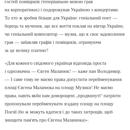
гостей поміщиків (теперішньою мовою грав
на корпоративах) і подорожував Україною з концертами.
То хто ж зробив більше для України: геніальний поет —
борець та мученик, що все життя поклав на вівтар України,
чи геніальний композитор — музик, що в своє задоволення
грав — забавляв графів і поміщиків, отримуючи
за це велику платню?
«Для кожного свідомого українця відповідь проста
і однозначна — Євген Маланюк! — каже пан Володимир.
— І саме тому не маємо права допустити перейменування
площі Євгена Маланюка на площу Музики! Не маємо
права, навіть якби нам доморощені „продвинуті“ патріоти
пропонували перейменувати згадану площу на площу
Поезії (бо ж можуть вдатися і до таких хитрощів, щоб
знищити пам'ять про Євгена Маланюка)».