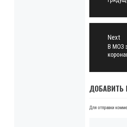
Next
В МОЗ 
Next
корона
post:
ДОБАВИТЬ
Для отправки комм