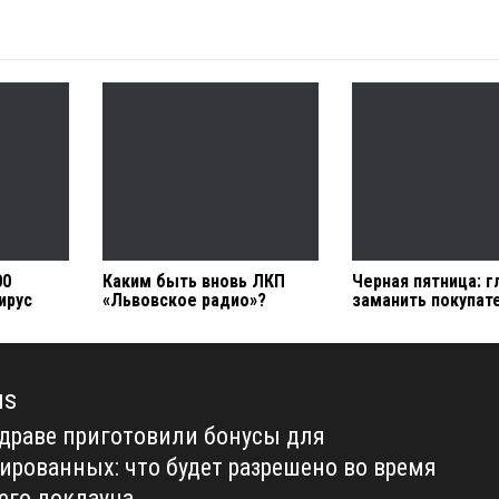
00
Каким быть вновь ЛКП
Черная пятница: г
ирус
«Львовское радио»?
заманить покупат
us
драве приготовили бонусы для
us
ированных: что будет разрешено во время
его локдауна