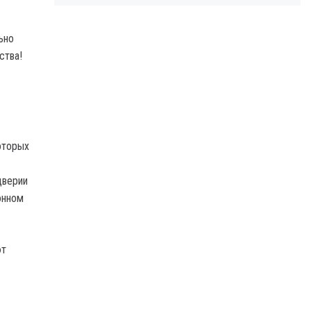
ьно
ства!
оторых
дверии
онном
ют