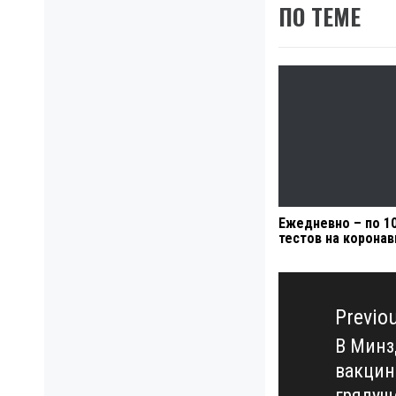
ПО ТЕМЕ
Ежедневно – по 1
тестов на коронав
Навигация
по
Previo
записям
В Минз
Previo
вакцин
post:
грядущ