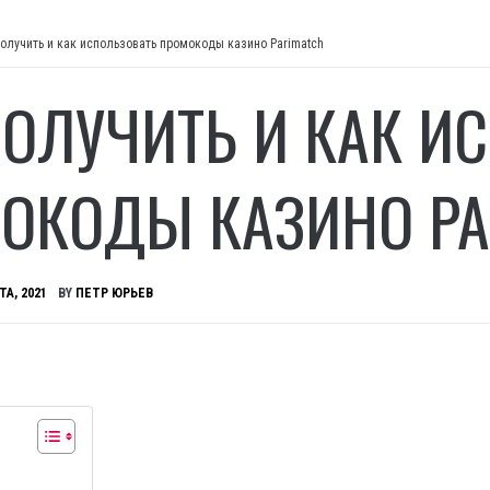
получить и как использовать промокоды казино Parimatch
ПОЛУЧИТЬ И КАК И
ОКОДЫ КАЗИНО PA
ТА, 2021
BY
ПЕТР ЮРЬЕВ