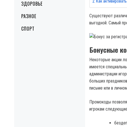
Как активироват
ЗДОРОВЬЕ
РАЗНОЕ
Существуют различн
выгодной. Самый пр
СПОРТ
Бонусные к
Некоторые акции ло
имеется специальны
администрации игор
больших праздников
письме или в лично
Промокоды позволя
игрокам следующие
бездеп