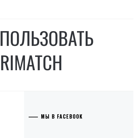
СПОЛЬЗОВАТЬ
RIMATCH
МЫ В FACEBOOK