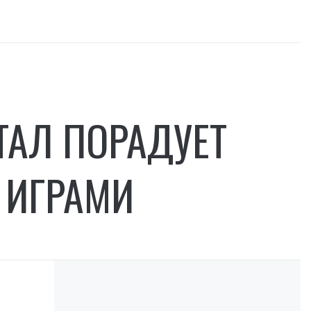
ТАЛ ПОРАДУЕТ
 ИГРАМИ