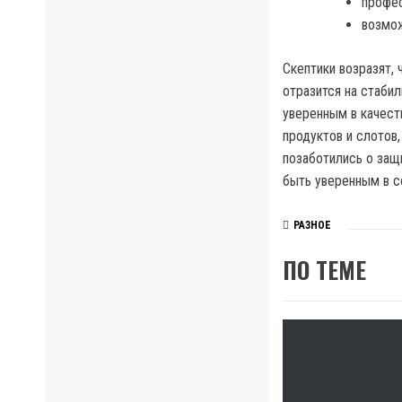
профе
возмож
Скептики возразят,
отразится на стаби
уверенным в качест
продуктов и слотов,
позаботились о защ
быть уверенным в с
РАЗНОЕ
ПО ТЕМЕ