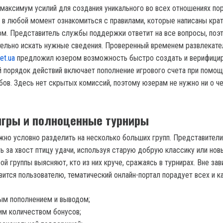
максимум усилий для создания уникального во всех отношениях пор
 в любой момент ознакомиться с правилами, которые написаны крат
м. Представитель службы поддержки ответит на все вопросы, поэ
ельно искать нужные сведения. Проверенный временем развлекат
et.ua
предложил юзером возможность быстро создать и верифици
й порядок действий включает пополнение игрового счета при помощ
бов. Здесь нет скрытых комиссий, поэтому юзерам не нужно ни о ч
гры и полноценные турниры
но условно разделить на несколько больших групп. Представители
ь за хвост птицу удачи, используя старую добрую классику или нов
й группы выясняют, кто из них круче, сражаясь в турнирах. Вне зав
вится пользователю, тематический онлайн-портал порадует всех и к
ым пополнением и выводом;
м количеством бонусов;