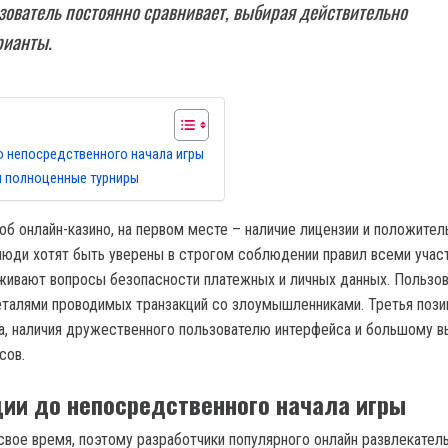
ьзователь постоянно сравнивает, выбирая действительно
рианты.
о непосредственного начала игры
и полноценные турниры
об онлайн-казино, на первом месте – наличие лицензии и положител
люди хотят быть уверены в строгом соблюдении правил всеми учас
ивают вопросы безопасности платежных и личных данных. Пользов
талями проводимых транзакций со злоумышленниками. Третья пози
а, наличия дружественного пользователю интерфейса и большому 
сов.
ции до непосредственного начала игры
свое время, поэтому разработчики популярного онлайн развлекател