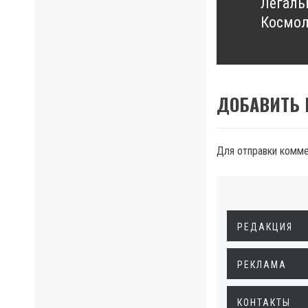
Легаль
Next
Космол
post:
ДОБАВИТЬ
Для отправки комм
РЕДАКЦИЯ
РЕКЛАМА
КОНТАКТЫ