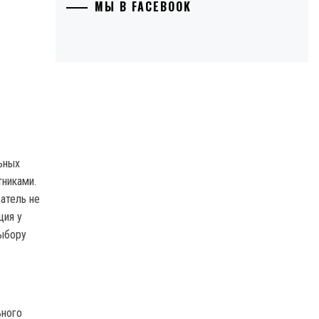
МЫ В FACEBOOK
ьных
тниками.
атель не
ция у
выбору
ьного