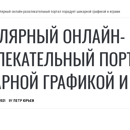
лярный онлайн-развлекательный портал порадует шикарной графикой и играми
ЛЯРНЫЙ ОНЛАЙН-
ЛЕКАТЕЛЬНЫЙ ПОР
РНОЙ ГРАФИКОЙ И
2021
BY
ПЕТР ЮРЬЕВ