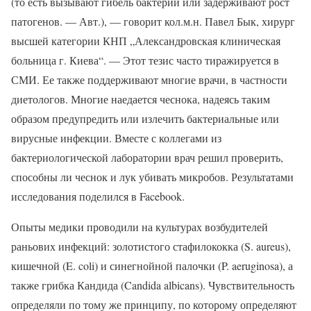
(то есть вызывают гибель бактерий или задерживают рост
патогенов. — Авт.), — говорит кол.м.н. Павел Бык, хирург
высшей категории КНП „Александровская клиническая
больница г. Киева“. — Этот тезис часто тиражируется в
СМИ. Ее также поддерживают многие врачи, в частности
диетологов. Многие наедается чеснока, надеясь таким
образом предупредить или излечить бактериальные или
вирусные инфекции. Вместе с коллегами из
бактериологической лаборатории врач решил проверить,
способны ли чеснок и лук убивать микробов. Результатами
исследования поделился в Facebook.
Опыты медики проводили на культурах возбудителей
раньових инфекций: золотистого стафилококка (S. aureus),
кишечной (E. coli) и синегнойной палочки (P. aeruginosa), а
также грибка Кандида (Candida albicans). Чувствительность
определяли по тому же принципу, по которому определяют