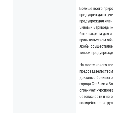
Больше всего приро
предупреждают учен
предупреждал член-
Зиновий Варивода, 
быть закрыта для а
правительством объ
якобы осуществляет
теперь предупрежде
На месте нового пр
председательством 
движение большегру
города Стебник и Б
ограничат курсиров
безопасности и не е
полицейское патрул