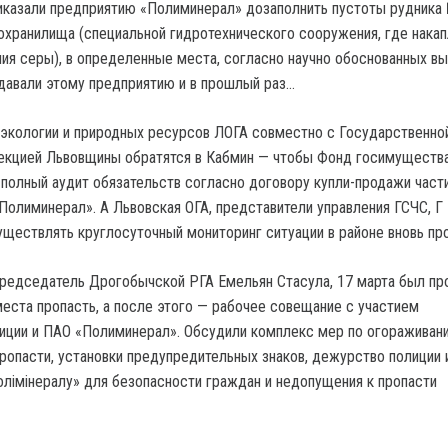
риказали предприятию «Полиминерал» дозаполнить пустоты рудника
охранилища (специальной гидротехнического сооружения, где нака
ия серы), в определенные места, согласно научно обоснованных вы
давали этому предприятию и в прошлый раз…
экологии и природных ресурсов ЛОГА совместно с Государственно
пекцией Львовщины обратятся в Кабмин — чтобы Фонд госимуществ
полный аудит обязательств согласно договору купли-продажи части
Полиминерал». А Львовская ОГА, представители управления ГСЧС, Г
уществлять круглосуточный мониторинг ситуации в районе вновь про
редседатель Дрогобычской РГА Емельян Стасула, 17 марта был пр
еста пропасть, а после этого — рабочее совещание с участием
иции и ПАО «Полиминерал». Обсудили комплекс мер по огораживан
пропасти, установки предупредительных знаков, дежурство полиции 
олімінералу» для безопасности граждан и недопущения к пропасти