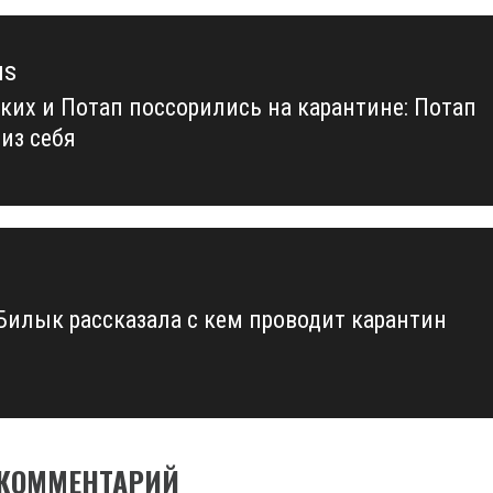
us
ких и Потап поссорились на карантине: Потап
us
из себя
Билык рассказала с кем проводит карантин
 КОММЕНТАРИЙ