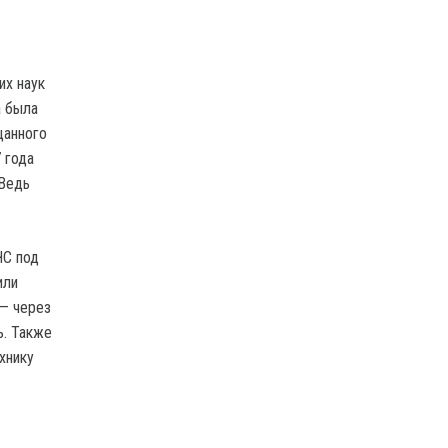
их наук
а была
щанного
 года
 Ведь
ЧС под
или
 — через
ь. Также
хнику