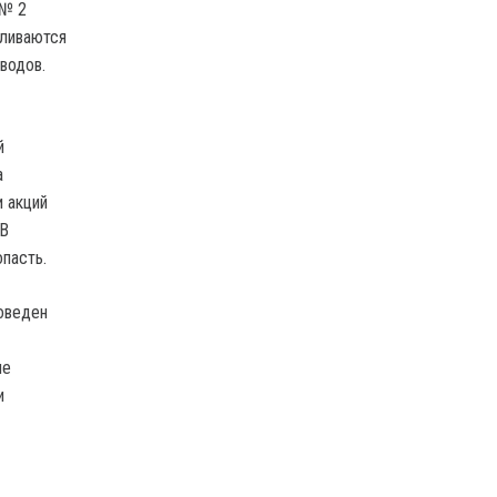
 № 2
пливаются
водов.
й
а
 акций
 В
пасть.
оведен
ие
и