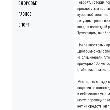
Говорят, история по
ЗДОРОВЬЕ
пресловутым пропас
РАЗНОЕ
курортной местности
ситуация грозит пер
СПОРТ
когда в последний 
Трускавцом, ни обла
Новое карстовый про
Дрогобычском район
«Полиминерал». Это
примерно 100 метро
стабилизированы, п
Местность между с
подземные полости,
и сейсмологи уже м
могут спровоцирова
нет ни средств, ни 