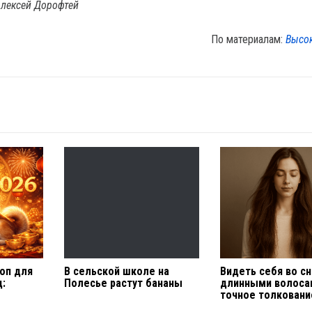
Алексей Дорофтей
По материалам:
Высо
оп для
В сельской школе на
Видеть себя во сн
д:
Полесье растут бананы
длинными волоса
точное толковани