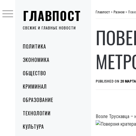
Skip
ГЛАВПОСТ
to
Главпост
>
Разное
>
Пове
content
ПОВЕ
СВЕЖИЕ И ГЛАВНЫЕ НОВОСТИ
Primary
ПОЛИТИКА
Menu
МЕТР
ЭКОНОМИКА
ОБЩЕСТВО
PUBLISHED ON
20 МАРТА
КРИМИНАЛ
ОБРАЗОВАНИЕ
ТЕХНОЛОГИИ
Возле Трускавца – 
КУЛЬТУРА