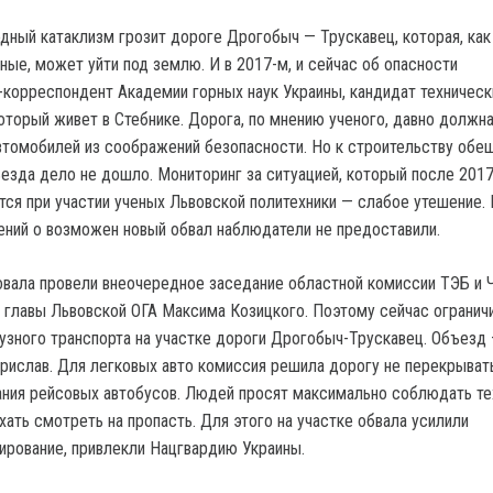
дный катаклизм грозит дороге Дрогобыч — Трускавец, которая, как
ые, может уйти под землю. И в 2017-м, и сейчас об опасности
корреспондент Академии горных наук Украины, кандидат техническ
который живет в Стебнике. Дорога, по мнению ученого, давно должн
втомобилей из соображений безопасности. Но к строительству обе
езда дело не дошло. Мониторинг за ситуацией, который после 2017
ся при участии ученых Львовской политехники — слабое утешение.
ний о возможен новый обвал наблюдатели не предоставили.
овала провели внеочередное заседание областной комиссии ТЭБ и 
главы Львовской ОГА Максима Козицкого. Поэтому сейчас огранич
зного транспорта на участке дороги Дрогобыч-Трускавец. Объезд
орислав. Для легковых авто комиссия решила дорогу не перекрыват
ания рейсовых автобусов. Людей просят максимально соблюдать те
хать смотреть на пропасть. Для этого на участке обвала усилили
ирование, привлекли Нацгвардию Украины.