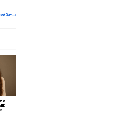
кий Замок
е с
ми:
е