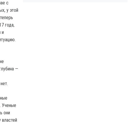
чае с
х, у этой
 теперь
17 года,
 и
итуацию.
ие
глубина —
нет.
ьные
. Ученые
ь они
у властей