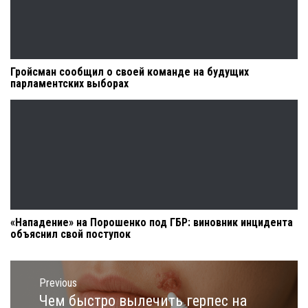
Гройсман сообщил о своей команде на будущих
парламентских выборах
«Нападение» на Порошенко под ГБР: виновник инцидента
объяснил свой поступок
Навигация
по
Previous
записям
Чем быстро вылечить герпес на
Previous