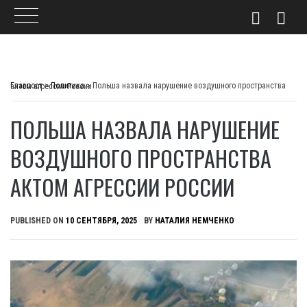
Skip
to
Главпост
>
Политика
>
Польша назвала нарушение воздушного пространства актом агрессии России
content
ПОЛЬША НАЗВАЛА НАРУШЕНИЕ
ВОЗДУШНОГО ПРОСТРАНСТВА
АКТОМ АГРЕССИИ РОССИИ
PUBLISHED ON
10 СЕНТЯБРЯ, 2025
BY
НАТАЛИЯ НЕМЧЕНКО