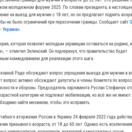
ском молодежном форуме 2025. По словам президента, в настояще
ение на выезд для мужчин с 18 лет, но он предлагает поднять возр
тобы не было ограничений при пересечении границы. Сообщает сайт
G
 Украина»
.
тория, которая позволит молодым украинцам оставаться на родине, 
а», — отметил Зеленский. Он подчеркнул, что правительство будет
нным командованием для реализации этого шага.
рховной Раде обсуждают вопрос упрощения выезда для мужчин в в
тот вопрос активно обсуждают депутаты и члены Комитета по вопро
асности и обороны. Председатель парламента Руслан Стефанчук от
озрастной категории не подлежат мобилизации, но всё же не имеют
обходимо найти механизм, чтобы это исправить.
табного вторжения России в Украину 24 февраля 2022 года действ
чин призывного возраста, от 18 до 60 лет. Однако есть исключения
ных университетов, волонтеров, водителей и многодетных отцов.