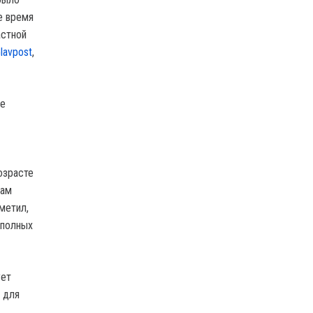
е время
астной
lavpost
,
не
озрасте
сам
метил,
 полных
ует
 для