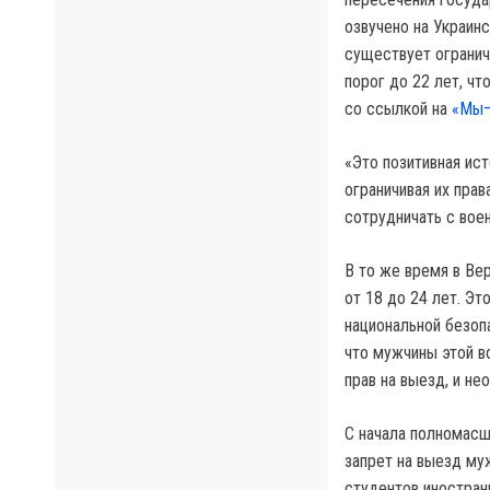
озвучено на Украин
существует огранич
порог до 22 лет, ч
со ссылкой на
«Мы—
«Это позитивная ис
ограничивая их прав
сотрудничать с вое
В то же время в Ве
от 18 до 24 лет. Э
национальной безоп
что мужчины этой в
прав на выезд, и не
С начала полномасш
запрет на выезд муж
студентов иностран