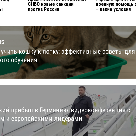
СНБО новые санкции
военную помощь 
ды
против России
– какие условия
us
иучить кошку к лотку: эффективные советы для
us
ого обучения
кий прибыл в Германию: видеоконференция с
м и европейскими лидерами