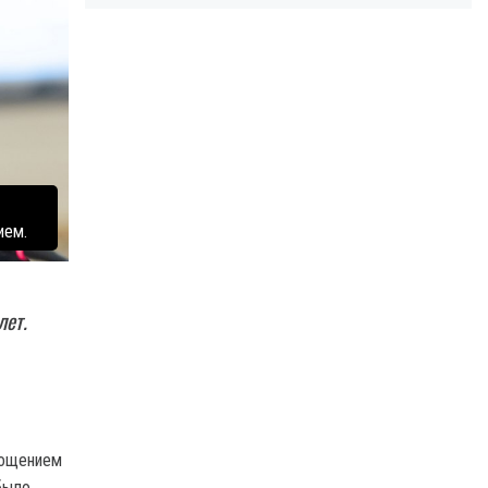
ием.
лет.
рощением
было