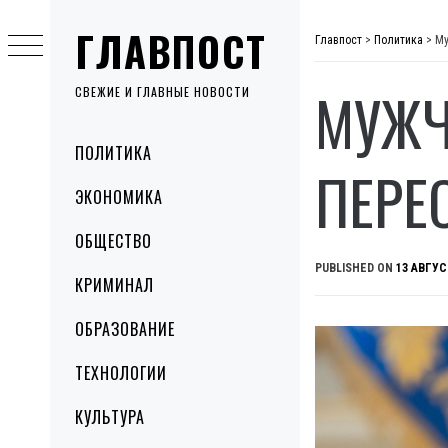
Skip
ГЛАВПОСТ
to
Главпост
>
Политика
>
Му
content
МУЖЧ
СВЕЖИЕ И ГЛАВНЫЕ НОВОСТИ
Primary
ПОЛИТИКА
Menu
ПЕРЕ
ЭКОНОМИКА
ОБЩЕСТВО
PUBLISHED ON
13 АВГУС
КРИМИНАЛ
ОБРАЗОВАНИЕ
ТЕХНОЛОГИИ
КУЛЬТУРА