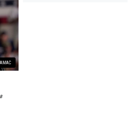
 ХАМАС
в