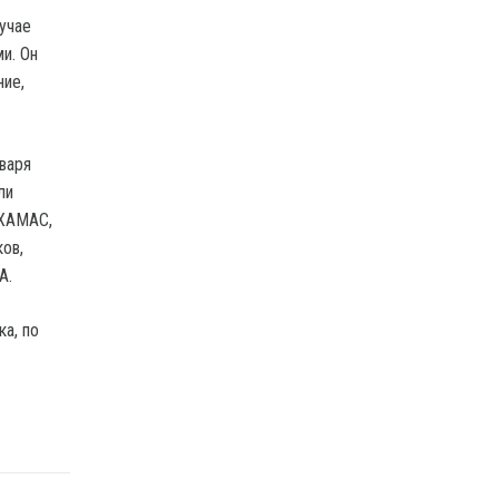
лучае
и. Он
ние,
варя
ли
 ХАМАС,
ов,
А.
ка, по