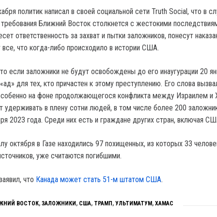
абря политик написал в своей социальной сети Truth Social, что в с
 требования Ближний Восток столкнется с жестокими последствиям
 несет ответственность за захват и пытки заложников, понесут наказа
 все, что когда-либо происходило в истории США.
что если заложники не будут освобождены до его инаугурации 20 ян
 «ад» для тех, кто причастен к этому преступлению. Его слова вызва
 особенно на фоне продолжающегося конфликта между Израилем и
 удерживать в плену сотни людей, в том числе более 200 заложник
ря 2023 года. Среди них есть и граждане других стран, включая СШ
алу октября в Газе находились 97 похищенных, из которых 33 челове
сточников, уже считаются погибшими.
заявил, что
Канада может стать 51-м штатом США
.
ЖНИЙ ВОСТОК
,
ЗАЛОЖНИКИ
,
США
,
ТРАМП
,
УЛЬТИМАТУМ
,
ХАМАС