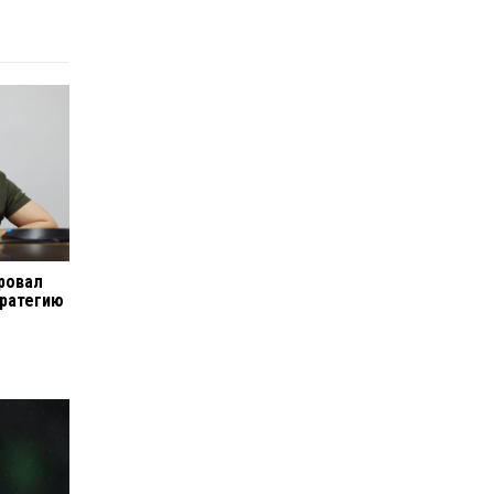
ровал
тратегию