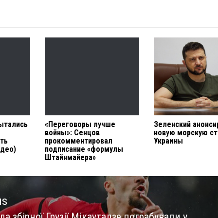
ытались
«Переговоры лучше
Зеленский анонси
войны»: Сенцов
новую морскую с
сть
прокомментировал
Украины
идео)
подписание «формулы
Штайнмайера»
us
а збірної Грузії Мікаутадзе пограбували у