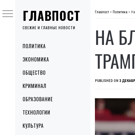
Skip
ГЛАВПОСТ
to
Главпост
>
Политика
>
На
content
НА Б
СВЕЖИЕ И ГЛАВНЫЕ НОВОСТИ
Primary
ПОЛИТИКА
Menu
ТРАМ
ЭКОНОМИКА
ОБЩЕСТВО
PUBLISHED ON
3 ДЕКАБР
КРИМИНАЛ
ОБРАЗОВАНИЕ
ТЕХНОЛОГИИ
КУЛЬТУРА