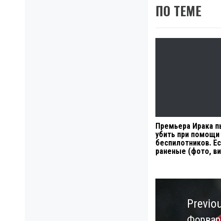
ПО ТЕМЕ
Премьера Ирака п
убить при помощи
беспилотников. Е
раненые (фото, в
Навигация
по
Previo
записям
Форвард