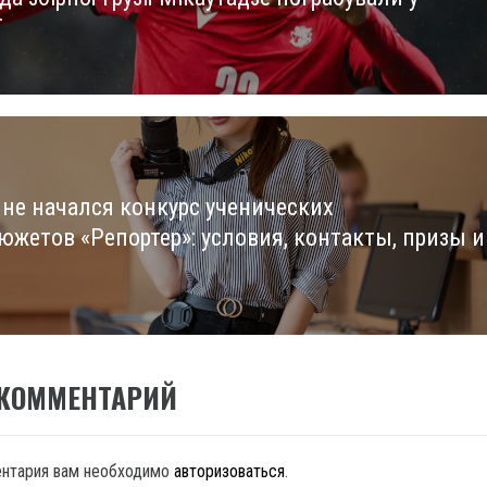
us
ї
ине начался конкурс ученических
южетов «Репортер»: условия, контакты, призы и
 КОММЕНТАРИЙ
ентария вам необходимо
авторизоваться
.