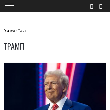
Skip
to
Главпост
>
Трамп
content
ТРАМП