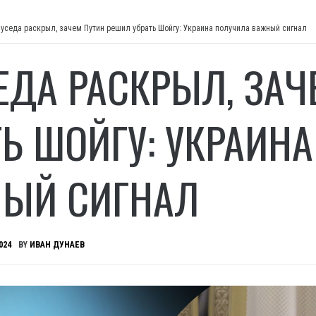
уседа раскрыл, зачем Путин решил убрать Шойгу: Украина получила важный сигнал
ЕДА РАСКРЫЛ, ЗАЧ
ТЬ ШОЙГУ: УКРАИН
ЫЙ СИГНАЛ
024
BY
ИВАН ДУНАЕВ