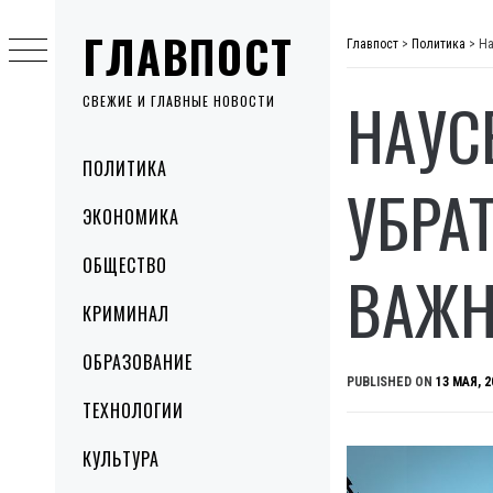
Skip
ГЛАВПОСТ
to
Главпост
>
Политика
>
На
content
НАУС
СВЕЖИЕ И ГЛАВНЫЕ НОВОСТИ
Primary
ПОЛИТИКА
Menu
УБРА
ЭКОНОМИКА
ОБЩЕСТВО
ВАЖН
КРИМИНАЛ
ОБРАЗОВАНИЕ
PUBLISHED ON
13 МАЯ, 2
ТЕХНОЛОГИИ
КУЛЬТУРА