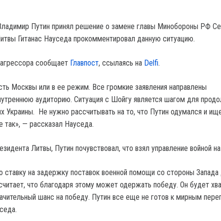
Владимир Путин принял решение о замене главы Минобороны РФ Се
итвы Гитанас Науседа прокомментировал данную ситуацию.
ы-агрессора сообщает
Главпост
, ссылаясь на
Delfi
.
ть Москвы или в ее режим. Все громкие заявления направлены
нутреннюю аудиторию. Ситуация с Шойгу является шагом для прод
ях Украины. Не нужно рассчитывать на то, что Путин одумался и ищ
е так», — рассказал Науседа.
зидента Литвы, Путин почувствовал, что взял управление войной на
 ставку на задержку поставок военной помощи со стороны Запада
 считает, что благодаря этому может одержать победу. Он будет хв
ачительный шанс на победу. Путин все еще не готов к мирным пере
седа.