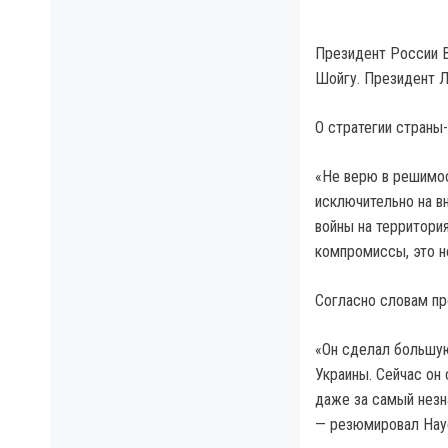
Президент России 
Шойгу. Президент Л
О стратегии стран
«Не верю в решимос
исключительно на в
войны на территори
компромиссы, это н
Согласно словам пре
«Он сделал большую
Украины. Сейчас он
даже за самый незн
— резюмировал Нау