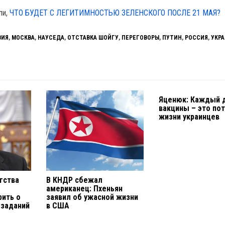
ли,
ЧТО БУДЕТ С ЛЕГИТИМНОСТЬЮ ЗЕЛЕНСКОГО ПОСЛЕ 21 МАЯ?
ВИЯ
,
МОСКВА
,
НАУСЕДА
,
ОТСТАВКА ШОЙГУ
,
ПЕРЕГОВОРЫ
,
ПУТИН
,
РОССИЯ
,
УКР
Яценюк: Каждый 
вакцины – это по
жизни украинцев
гства
В КНДР сбежал
американец: Пхеньян
ить о
заявил об ужасной жизни
 заданий
в США