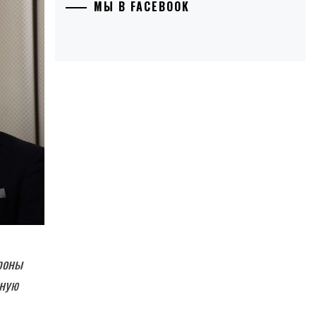
МЫ В FACEBOOK
роны
нную