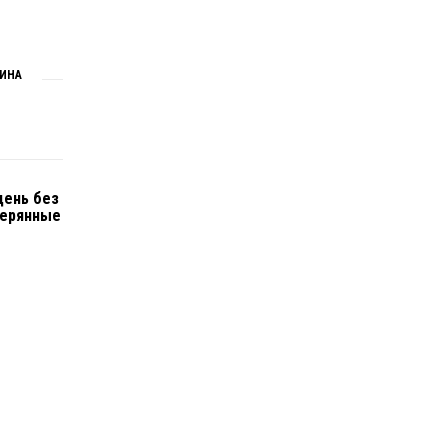
АИНА
день без
терянные