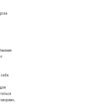
ргея
олжения
ет
 себя.
 для
ататься
говорам»,