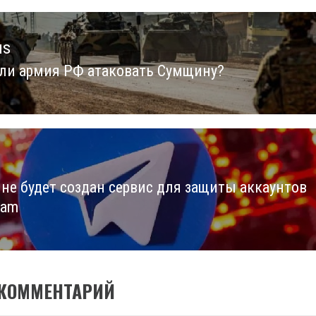
us
ли армия РФ атаковать Сумщину?
us
ине будет создан сервис для защиты аккаунтов
ram
 КОММЕНТАРИЙ