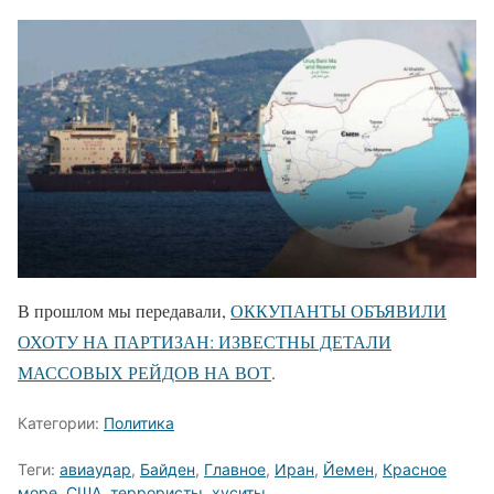
В прошлом мы передавали,
ОККУПАНТЫ ОБЪЯВИЛИ
ОХОТУ НА ПАРТИЗАН: ИЗВЕСТНЫ ДЕТАЛИ
МАССОВЫХ РЕЙДОВ НА ВОТ
.
Категории:
Политика
Теги:
авиаудар
,
Байден
,
Главное
,
Иран
,
Йемен
,
Красное
море
,
США
,
террористы
,
хуситы