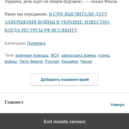
Украина, речь идет об общем будущем», — сказал Фиала.
Ранее мы передавали,
В CNN ВЫСЧИТАЛИ ДАТУ
ЗАВЕРШЕНИЯ ВОЙНЫ В УКРАИНЕ: ИЗВЕСТНО,
КОГДА РЕСУРСЫ РФ ИССЯКНУТ
.
Категории:
Политика
Теги:
военная помощь
,
ВСУ
,
заморозка войны
,
конец
войны
,
Петр Фиала
,
Россия
,
Украина
,
Чехия
Добавить комментарий
Главпост
Наверх
Exit mobile version