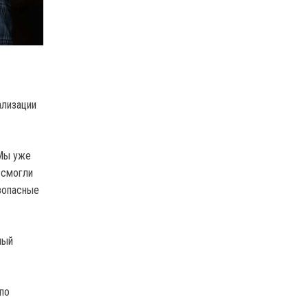
ализации
 Мы уже
 смогли
зопасные
ный
по