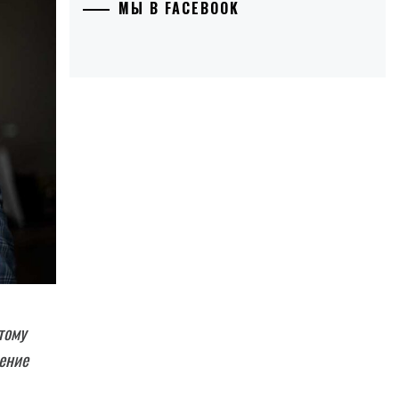
МЫ В FACEBOOK
тому
ление