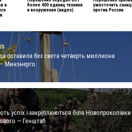
в в
более 400 единиц техники
ужесточить санкц
лся
и вооружения (видео)
против России
в
us
да оставила без света четверть миллиона
us
— Минэнерго
ють успіх і закріплюються біля Новопрокопівки
бового — Генштаб