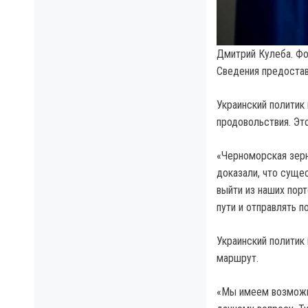
Дмитрий Кулеба. Фо
Сведения предоста
Украинский политик
продовольствия. Это
«Черноморская зерн
доказали, что суще
выйти из наших пор
пути и отправлять п
Украинский политик
маршрут.
«Мы имеем возможно