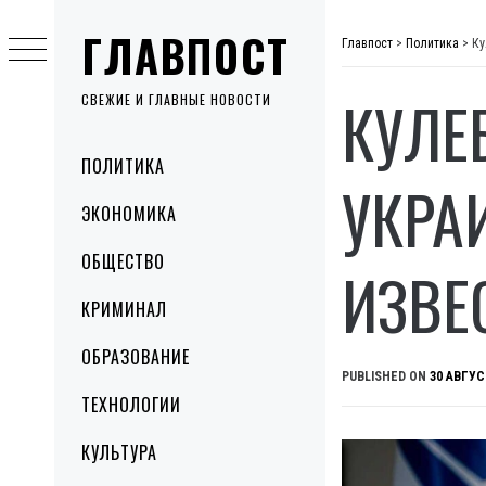
Skip
ГЛАВПОСТ
to
Главпост
>
Политика
>
Ку
content
КУЛЕ
СВЕЖИЕ И ГЛАВНЫЕ НОВОСТИ
Primary
ПОЛИТИКА
Menu
УКРА
ЭКОНОМИКА
ОБЩЕСТВО
ИЗВЕ
КРИМИНАЛ
ОБРАЗОВАНИЕ
PUBLISHED ON
30 АВГУС
ТЕХНОЛОГИИ
КУЛЬТУРА