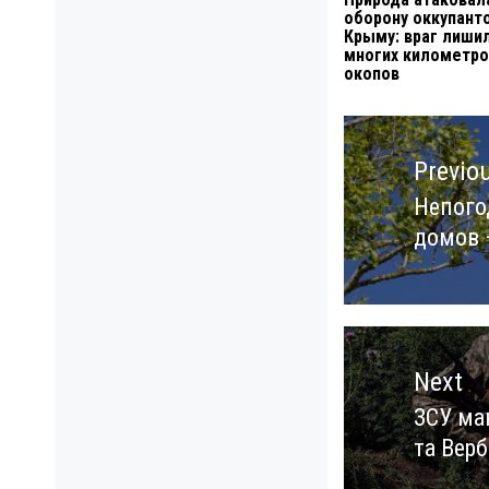
оборону оккупанто
Крыму: враг лиши
многих километро
окопов
Навигация
по
Previo
записям
Непого
Previo
домов 
post:
Next
ЗСУ ма
Next
та Вер
post: