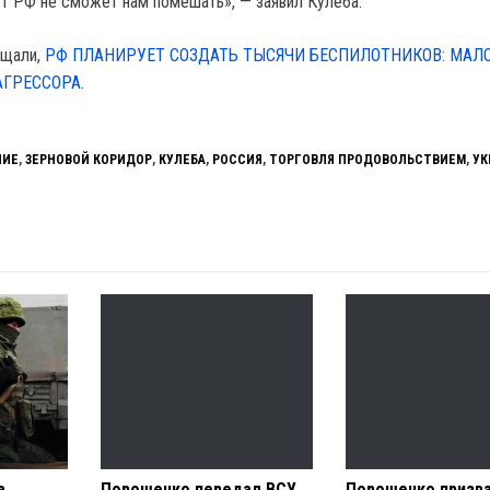
ут РФ не сможет нам помешать», — заявил Кулеба.
бщали,
РФ ПЛАНИРУЕТ СОЗДАТЬ ТЫСЯЧИ БЕСПИЛОТНИКОВ: МА
АГРЕССОРА
.
НИЕ
,
ЗЕРНОВОЙ КОРИДОР
,
КУЛЕБА
,
РОССИЯ
,
ТОРГОВЛЯ ПРОДОВОЛЬСТВИЕМ
,
УК
а
Порошенко передал ВСУ
Порошенко призв