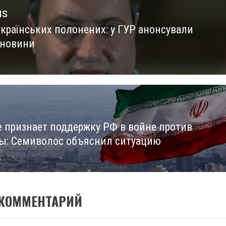
us
українських полонених: у ГУР анонсували
us
 новини
е признает поддержку РФ в войне против
ы: Семиволос объяснил ситуацию
 КОММЕНТАРИЙ