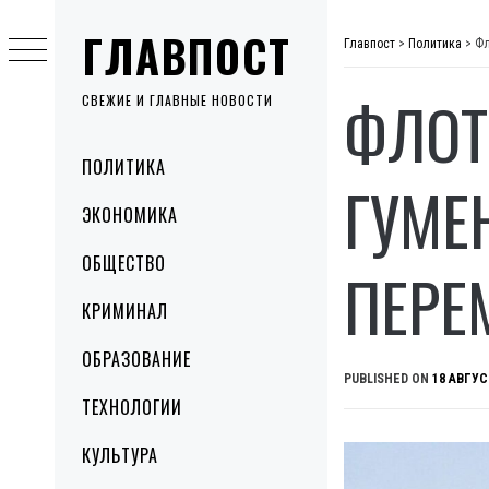
Skip
ГЛАВПОСТ
to
Главпост
>
Политика
>
Фл
content
ФЛОТ
СВЕЖИЕ И ГЛАВНЫЕ НОВОСТИ
Primary
ПОЛИТИКА
Menu
ГУМЕ
ЭКОНОМИКА
ОБЩЕСТВО
ПЕРЕ
КРИМИНАЛ
ОБРАЗОВАНИЕ
PUBLISHED ON
18 АВГУС
ТЕХНОЛОГИИ
КУЛЬТУРА