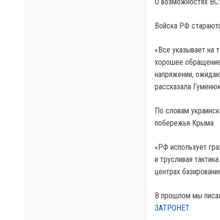
О возможностях В
Войска РФ стараютс
«Все указывает на 
хорошее обращение 
напряжении, ожидаю
рассказала Гуменюк
По словам украинск
побережья Крыма.
«РФ использует гра
и трусливая тактик
центрах базирования
В прошлом мы писа
ЗАТРОНЕТ
.