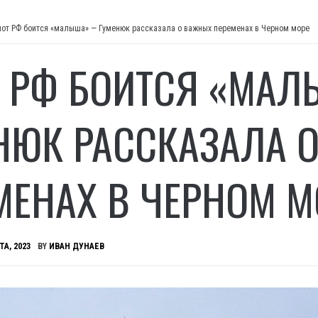
от РФ боится «малыша» — Гуменюк рассказала о важных переменах в Черном море
 РФ БОИТСЯ «МА
НЮК РАССКАЗАЛА 
МЕНАХ В ЧЕРНОМ М
ТА, 2023
BY
ИВАН ДУНАЕВ