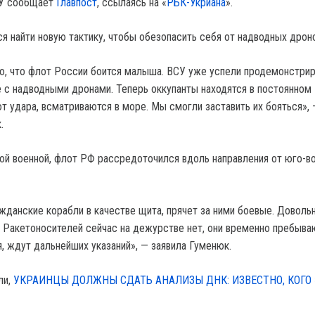
СУ сообщает
Главпост
, ссылаясь на «
РБК-Укриана
».
я найти новую тактику, чтобы обезопасить себя от надводных дрон
то, что флот России боится малыша. ВСУ уже успели продемонстри
с надводными дронами. Теперь оккупанты находятся в постоянном
т удара, всматриваются в море. Мы смогли заставить их бояться», 
.
ой военной, флот РФ рассредоточился вдоль направления от юго-в
жданские корабли в качестве щита, прячет за ними боевые. Довольн
а. Ракетоносителей сейчас на дежурстве нет, они временно пребыва
, ждут дальнейших указаний», — заявила Гуменюк.
ли,
УКРАИНЦЫ ДОЛЖНЫ СДАТЬ АНАЛИЗЫ ДНК: ИЗВЕСТНО, КОГО