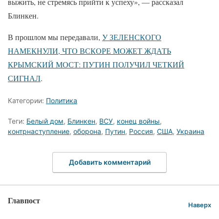
выжить, не стремясь прийти к успеху», — рассказал
Блинкен.
В прошлом мы передавали,
У ЗЕЛЕНСКОГО
НАМЕКНУЛИ, ЧТО ВСКОРЕ МОЖЕТ ЖДАТЬ
КРЫМСКИЙ МОСТ: ПУТИН ПОЛУЧИЛ ЧЕТКИЙ
СИГНАЛ
.
Категории:
Политика
Теги:
Белый дом
,
Блинкен
,
ВСУ
,
конец войны
,
контрнаступление
,
оборона
,
Путин
,
Россия
,
США
,
Украина
Добавить комментарий
Главпост
Наверх