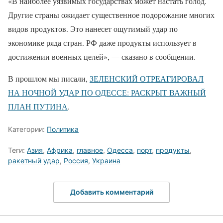
«В наиболее уязвимых государствах может настать голод.
Другие страны ожидает существенное подорожание многих
видов продуктов. Это нанесет ощутимый удар по
экономике ряда стран. РФ даже продукты использует в
достижении военных целей», — сказано в сообщении.
В прошлом мы писали,
ЗЕЛЕНСКИЙ ОТРЕАГИРОВАЛ
НА НОЧНОЙ УДАР ПО ОДЕССЕ: РАСКРЫТ ВАЖНЫЙ
ПЛАН ПУТИНА
.
Категории:
Политика
Теги:
Азия
,
Африка
,
главное
,
Одесса
,
порт
,
продукты
,
ракетный удар
,
Россия
,
Украина
Добавить комментарий