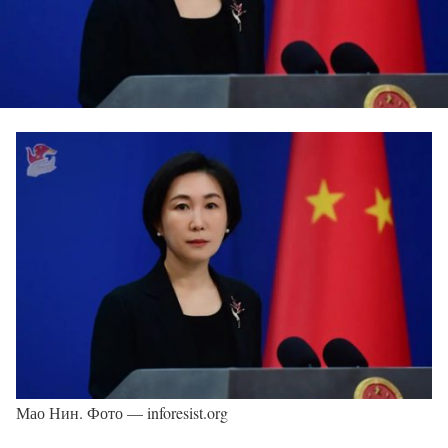
Мао Нин. Фото — inforesist.org