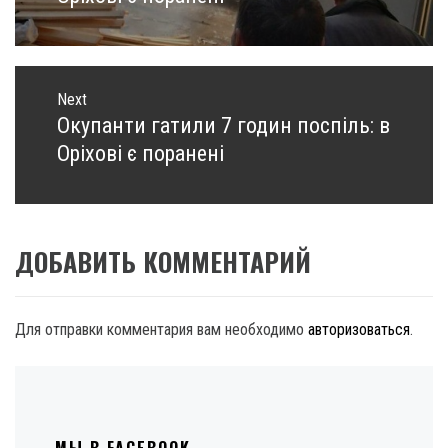
Next
Окупанти гатили 7 годин поспіль: в
Next
post:
Оріхові є поранені
ДОБАВИТЬ КОММЕНТАРИЙ
Для отправки комментария вам необходимо
авторизоваться
.
МЫ В FACEBOOK