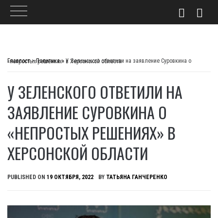
Skip
to
Главпост
>
Политика
>
У Зеленского ответили на заявление Суровкина о «непростых решениях» в Херсонской области
content
У ЗЕЛЕНСКОГО ОТВЕТИЛИ НА
ЗАЯВЛЕНИЕ СУРОВКИНА О
«НЕПРОСТЫХ РЕШЕНИЯХ» В
ХЕРСОНСКОЙ ОБЛАСТИ
PUBLISHED ON
19 ОКТЯБРЯ, 2022
BY
ТАТЬЯНА ГАНЧЕРЕНКО