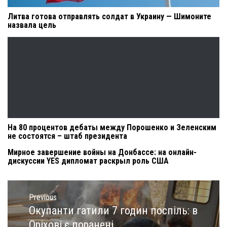
Литва готова отправлять солдат в Украину — Шимоните
назвала цель
На 80 процентов дебаты между Порошенко и Зеленским
не состоятся – штаб президента
Мирное завершение войны на Донбассе: на онлайн-
дискуссии YES дипломат раскрыл роль США
Навигация
по
Previous
записям
Окупанти гатили 7 годин поспіль: в
Previous
post:
Оріхові є поранені