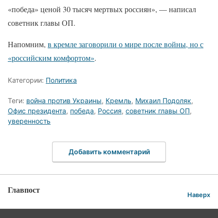
«победа» ценой 30 тысяч мертвых россиян», — написал
советник главы ОП.
Напомним,
в кремле заговорили о мире после войны, но с
«российским комфортом»
.
Категории:
Политика
Теги:
война против Украины
,
Кремль
,
Михаил Подоляк
,
Офис президента
,
победа
,
Россия
,
советник главы ОП
,
уверенность
Добавить комментарий
Главпост
Наверх