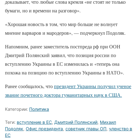
доказывает, что любые слова кремля «не стоят не только
бумаги, но и времени на разговор».
«Хорошая новость в том, что мир больше не волнует
мнение варваров и мародеров», — подчеркнул Подоляк.
Напомним, ранее заместитель постпреда рф при ООН
Дмитрий Полянский заявил, что позиция россии по
вступлению Украины в ЕС изменилась и «теперь она
похожа на позицию по вступлению Украины в НАТО».
Ранее сообщалось, что
президент Украины получил ученое
звание почетного доктора гуманитарных наук в США.
Категории:
Политика
Теги:
вступление в ЕС
,
Дмитрий Полянский
,
Михаил
Подоляк
,
Офис президента
,
советник главы ОП
,
членство в
ЕС