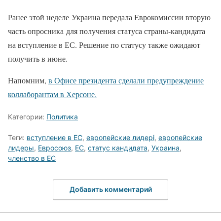
Ранее этой неделе Украина передала Еврокомиссии вторую
часть опросника для получения статуса страны-кандидата
на вступление в ЕС. Решение по статусу также ожидают
получить в июне.
Напомним,
в Офисе президента сделали предупреждение
коллаборантам в Херсоне.
Категории:
Политика
Теги:
вступление в ЕС
,
европейские лидері
,
европейские
лидеры
,
Евросоюз
,
ЕС
,
статус кандидата
,
Украина
,
членство в ЕС
Добавить комментарий