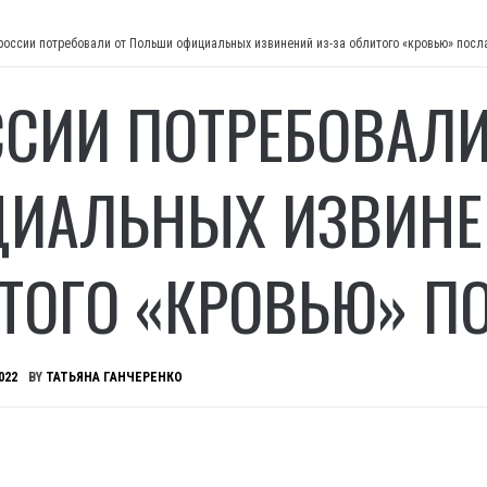
россии потребовали от Польши официальных извинений из-за облитого «кровью» посл
ССИИ ПОТРЕБОВАЛ
ИАЛЬНЫХ ИЗВИНЕ
ТОГО «КРОВЬЮ» П
022
BY
ТАТЬЯНА ГАНЧЕРЕНКО