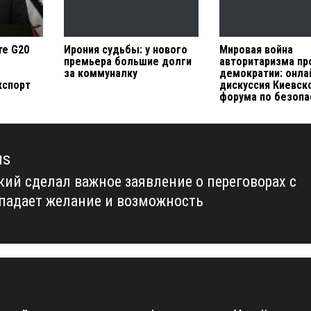
те G20
Ирония судьбы: у нового
Мировая война
премьера большие долги
авторитаризма пр
за коммуналку
демократии: онла
кспорт
дискуссия Киевск
форума по безопа
us
кий сделал важное заявление о переговорах с
us
опадает желание и возможность