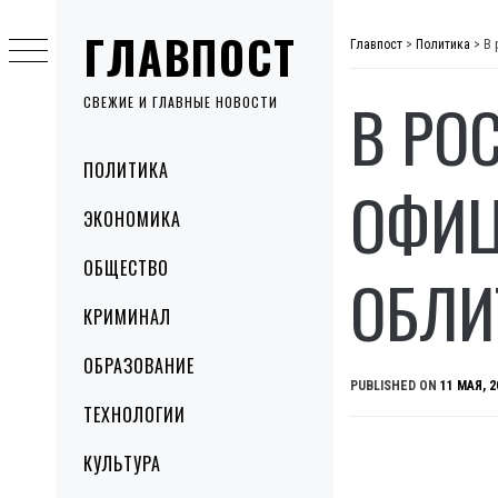
Skip
ГЛАВПОСТ
to
Главпост
>
Политика
>
В 
content
В РО
СВЕЖИЕ И ГЛАВНЫЕ НОВОСТИ
Primary
ПОЛИТИКА
Menu
ОФИЦ
ЭКОНОМИКА
ОБЩЕСТВО
ОБЛИ
КРИМИНАЛ
ОБРАЗОВАНИЕ
PUBLISHED ON
11 МАЯ, 2
ТЕХНОЛОГИИ
КУЛЬТУРА