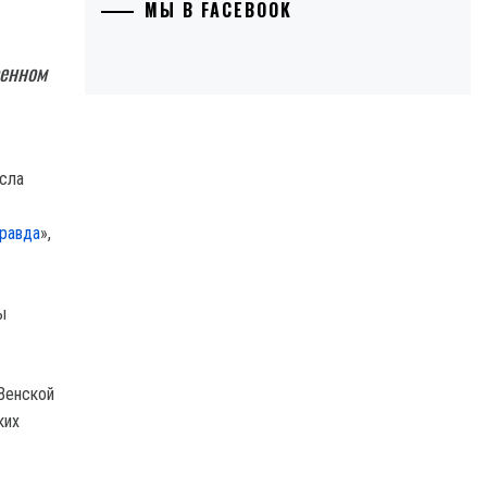
МЫ В FACEBOOK
оенном
правда
»,
ы
 Венской
ких