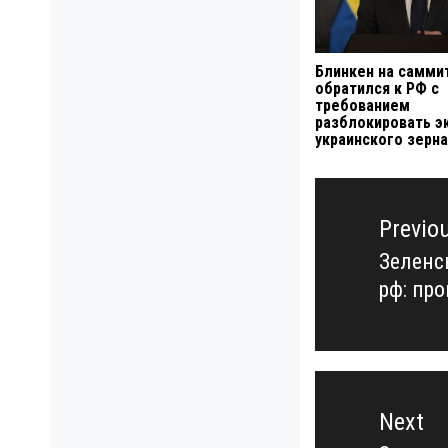
Блинкен на самми
обратился к РФ с
требованием
разблокировать э
украинского зерна
Навигация
по
Previo
записям
Зеленс
Previo
рф: пр
post:
Next