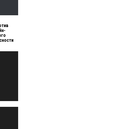
отив
йн-
ого
сности