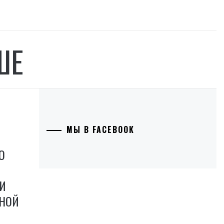
ШЕ
МЫ В FACEBOOK
О
И
НОЙ