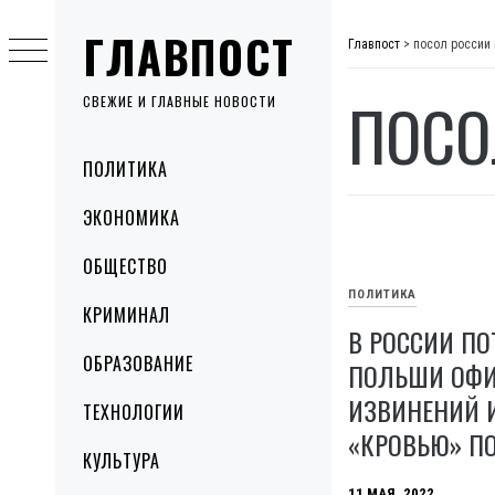
Skip
ГЛАВПОСТ
to
Главпост
>
посол россии
content
ПОСО
СВЕЖИЕ И ГЛАВНЫЕ НОВОСТИ
Primary
ПОЛИТИКА
Menu
ЭКОНОМИКА
ОБЩЕСТВО
ПОЛИТИКА
КРИМИНАЛ
В РОССИИ ПО
ОБРАЗОВАНИЕ
ПОЛЬШИ ОФ
ИЗВИНЕНИЙ И
ТЕХНОЛОГИИ
«КРОВЬЮ» П
КУЛЬТУРА
11 МАЯ, 2022