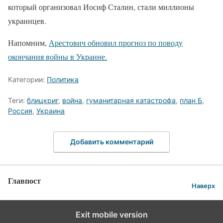
который организовал Иосиф Сталин, стали миллионы
украинцев.
Напомним,
Арестович обновил прогноз по поводу
окончания войны в Украине.
Категории:
Политика
Теги:
блицкриг
,
война
,
гуманитарная катастрофа
,
план Б
,
Россия
,
Украина
Добавить комментарий
Главпост
Наверх
Exit mobile version