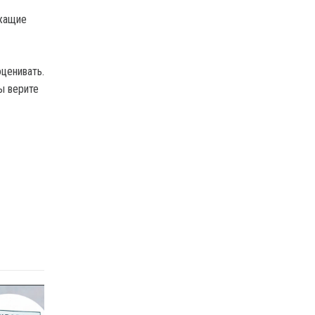
ужащие
ценивать.
ы верите