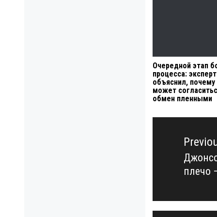
Очередной этап б
процесса: эксперт
объяснил, почему
может согласитьс
обмен пленными
Навигация
по
Previo
записям
Джонсо
Previo
плечо 
post: