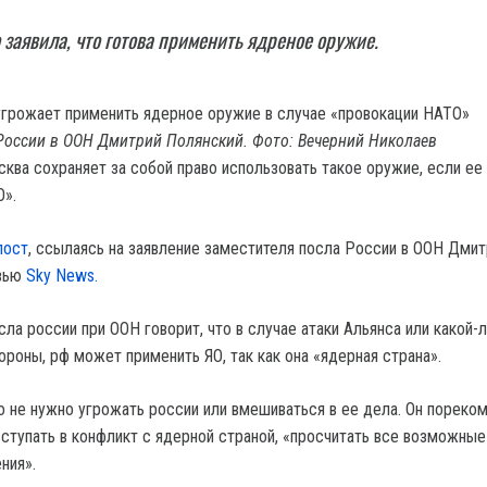
 заявила, что готова применить ядреное оружие.
России в ООН Дмитрий Полянский. Фото: Вечерний Николаев
сква сохраняет за собой право использовать такое оружие, если ее 
О».
пост
, ссылаясь на заявление заместителя посла России в ООН Дмит
рвью
Sky News.
сла россии при ООН говорит, что в случае атаки Альянса или какой-
ороны, рф может применить ЯО, так как она «ядерная страна».
то не нужно угрожать россии или вмешиваться в ее дела. Он пореко
ступать в конфликт с ядерной страной, «просчитать все возможные
ния».