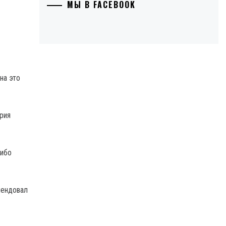
МЫ В FACEBOOK
на это
рия
либо
мендовал