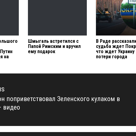
ольшого
Шмыгаль встретился с
В Раде рассказали
Папой Римским и вручил
судьба ждет Покр
 Путин
ему подарок
что ждет Украину 
я на
потери города
us
н поприветствовал Зеленского кулаком в
us
– видео