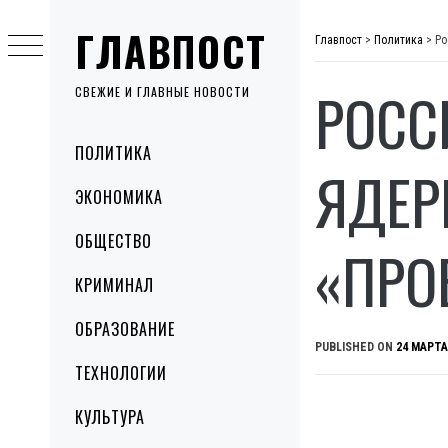
Skip
ГЛАВПОСТ
to
Главпост
>
Политика
>
Ро
content
РОСС
СВЕЖИЕ И ГЛАВНЫЕ НОВОСТИ
Primary
ПОЛИТИКА
Menu
ЯДЕР
ЭКОНОМИКА
ОБЩЕСТВО
«ПРО
КРИМИНАЛ
ОБРАЗОВАНИЕ
PUBLISHED ON
24 МАРТА
ТЕХНОЛОГИИ
КУЛЬТУРА