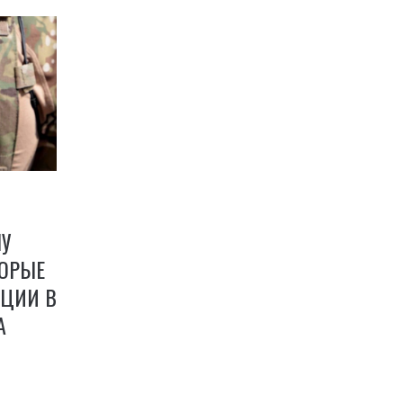
ПУ
ТОРЫЕ
ЦИИ В
А