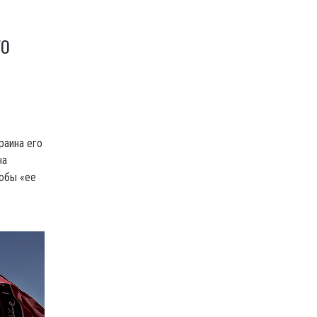
ГО
раина его
на
кобы «ее