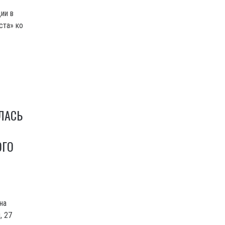
ии в
ста» ко
ЛАСЬ
ОГО
на
, 27