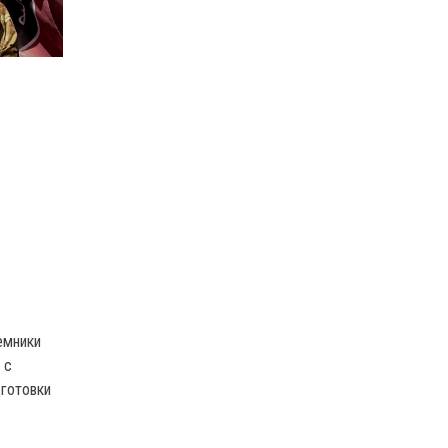
В
емники
 с
дготовки