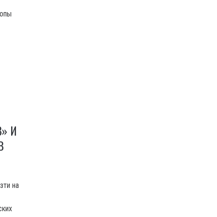
ропы
» И
В
зти на
ских