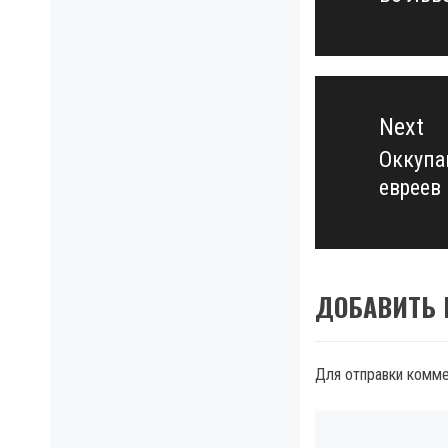
post:
Next
Оккупа
Next
евреев
post:
ДОБАВИТЬ
Для отправки комм