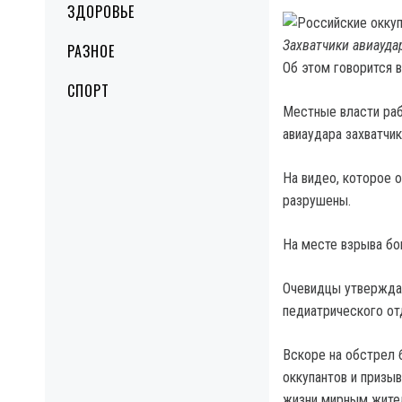
ЗДОРОВЬЕ
Захватчики авиауда
РАЗНОЕ
Об этом говорится 
СПОРТ
Местные власти раб
авиаудара захватчи
На видео, которое о
разрушены.
На месте взрыва бо
Очевидцы утверждаю
педиатрического от
Вскоре на обстрел 
оккупантов и призыв
жизни мирным жите