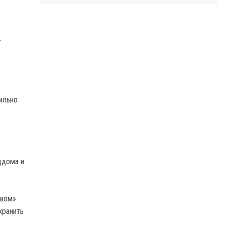
.
ильно
ддома и
твом»
хранить