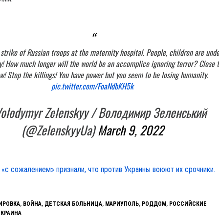
 strike of Russian troops at the maternity hospital. People, children are unde
y! How much longer will the world be an accomplice ignoring terror? Close 
w! Stop the killings! You have power but you seem to be losing humanity.
pic.twitter.com/FoaNdbKH5k
lodymyr Zelenskyy / Володимир Зеленський
(@ZelenskyyUa)
March 9, 2022
 «с сожалением» признали, что против Украины воюют их срочники.
ИРОВКА
,
ВОЙНА
,
ДЕТСКАЯ БОЛЬНИЦА
,
МАРИУПОЛЬ
,
РОДДОМ
,
РОССИЙСКИЕ
УКРАИНА