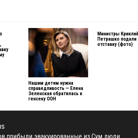
о
Министры Криклий
Петрашко подали 
,
отставку (фото)
авку
му
Нашим детям нужна
справедливость — Елена
Зеленская обратилась к
генсеку ООН
us
ов прибыли эвакуированные из Сум люди
us