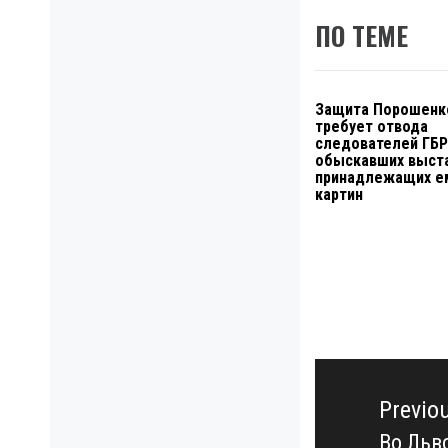
ПО ТЕМЕ
Защита Порошенк
требует отвода
следователей ГБР
обыскавших выст
принадлежащих е
картин
Навигация
по
Previo
записям
Во Льв
Previo