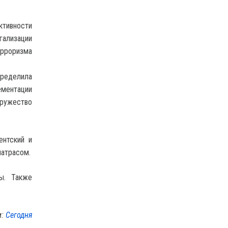
тивности
гализации
ерроризма
ределила
ментации
ружество
ентский и
матрасом.
ы. Также
м:
Сегодня