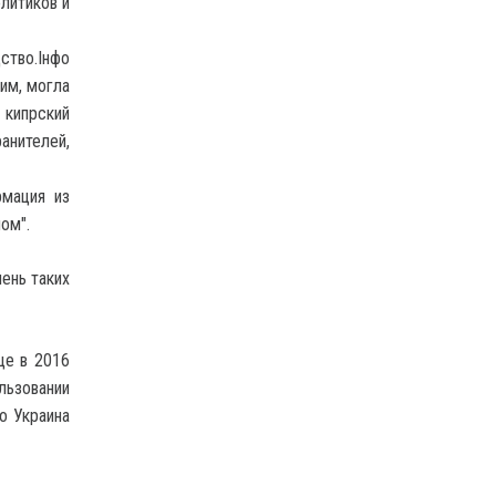
литиков и
ство.Інфо
ким, могла
 кипрский
анителей,
рмация из
ом".
ень таких
ще в 2016
льзовании
о Украина