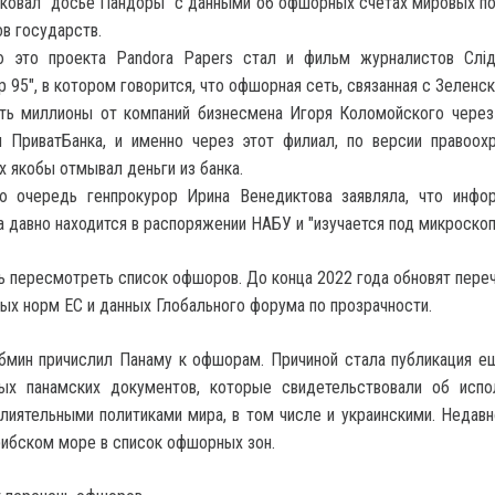
ковал "досье Пандоры" с данными об офшорных счетах мировых по
в государств.
ю это проекта Pandora Papers стал и фильм журналистов Слід
 95", в котором говорится, что офшорная сеть, связанная с Зеленс
ать миллионы от компаний бизнесмена Игоря Коломойского через
 ПриватБанка, и именно через этот филиал, по версии правоохр
х якобы отмывал деньги из банка.
ю очередь генпрокурор Ирина Венедиктова заявляла, что инфо
 давно находится в распоряжении НАБУ и "изучается под микроскоп
ь пересмотреть список офшоров. До конца 2022 года обновят переч
вых норм ЕС и данных Глобального форума по прозрачности.
бмин причислил Панаму к офшорам. Причиной стала публикация е
ых панамских документов, которые свидетельствовали об испо
иятельными политиками мира, в том числе и украинскими. Недавн
рибском море в список офшорных зон.