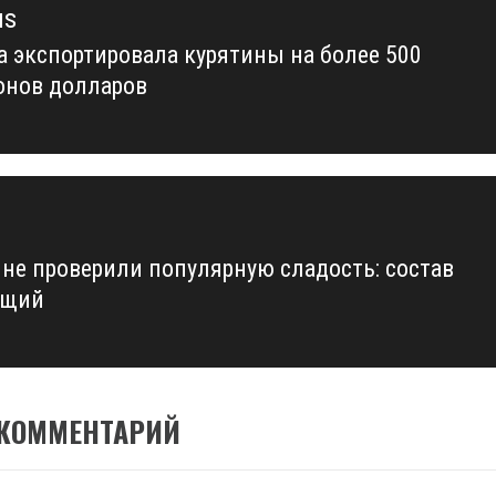
us
а экспортировала курятины на более 500
us
нов долларов
ине проверили популярную сладость: состав
ющий
 КОММЕНТАРИЙ