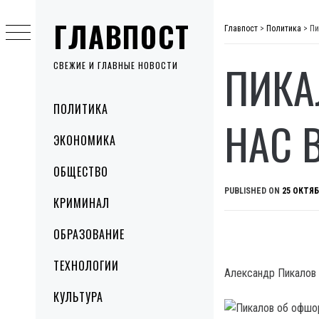
Skip
ГЛАВПОСТ
to
Главпост
>
Политика
>
Пи
content
ПИКА
СВЕЖИЕ И ГЛАВНЫЕ НОВОСТИ
Primary
ПОЛИТИКА
Menu
НАС 
ЭКОНОМИКА
ОБЩЕСТВО
PUBLISHED ON
25 ОКТЯБ
КРИМИНАЛ
ОБРАЗОВАНИЕ
ТЕХНОЛОГИИ
Александр Пикалов 
КУЛЬТУРА