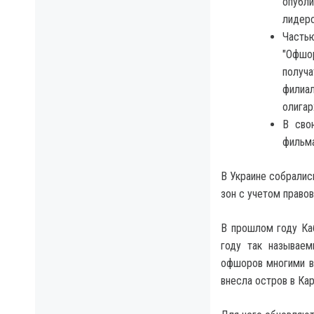
опубли
лидеро
Часть
"Офшор
получ
филиал
олигар
В сво
фильма
В Украине собралис
зон с учетом право
В прошлом году Ка
году так называем
офшоров многими вл
внесла остров в Ка