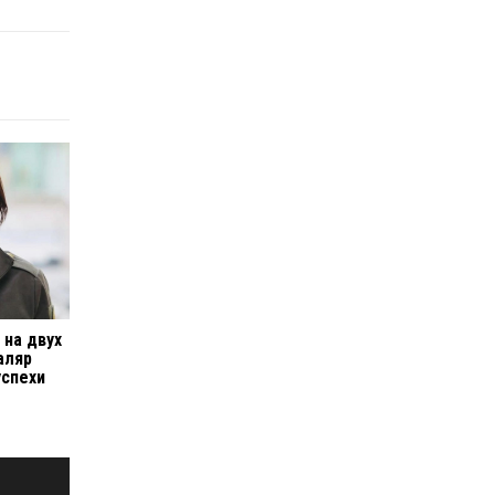
 на двух
аляр
успехи