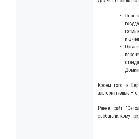
Для чего обновляю
Переч
госуда
(отмыв
и фина
Орган
переч
станд
Домини
Кроем того, в Вер
альтернативные – о
Ранее сайт "Сего
сообщали, кому при