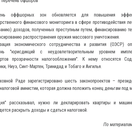
т перечень офшоров
ень оффшорных зон обновляется для повышения эффек
рственного финансового мониторинга в сфере противодействия ле
анию) доходов, полученных преступным путем, финансированию т
нсированию распространения оружия массового уничтожения.
изация экономического сотрудничества и развития (ОЭСР) оп
ень "юрисдикций с неудовлетворительным уровнем импле
артов прозрачности налогообложения". К нему относятся Сод
ки, Ниуэ, Синт-Мартен, Тринидад и Тобаго и Ангилья.
ховной Раде зарегистрировано шесть законопроектов – презид
 налоговой амнистии, которая должна положить конец деньгам под 
дня" рассказывал, нужно ли декларировать квартиры и машин
дется раскрыть доходы и сдаться налоговой.
По материала