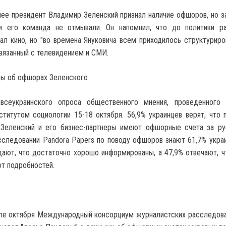
ее президент Владимир Зеленский признал наличие офшоров, но за
и его команда не отмывали. Он напомнил, что до политики р
ал кино, но "во времена Януковича всем приходилось структуриро
связанный с телевидением и СМИ.
цы об офшорах Зеленского
всеукраинского опроса общественного мнения, проведенного 
титутом социологии 15-18 октября. 56,9% украинцев верят, что 
Зеленский и его бизнес-партнеры имеют офшорные счета за р
следовании Pandora Papers по поводу офшоров знают 61,7% украи
ают, что достаточно хорошо информированы, а 47,9% отвечают, ч
ют подробностей.
ле октября Международный консорциум журналистских расследован