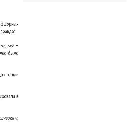
 офшорных
правде".
три, мы –
 нас было
да это или
ировали в
одчеркнул