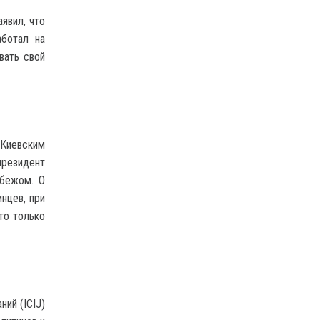
явил, что
аботал на
вать свой
Киевским
президент
убежом. О
нцев, при
то только
ий (ICIJ)