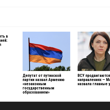
ить в
ией:
л
Депутат от путинской
ВСУ продвигаются
партии назвал Армению
направлениях — М
«незаконным
назвала главные 
государственным
образованием»