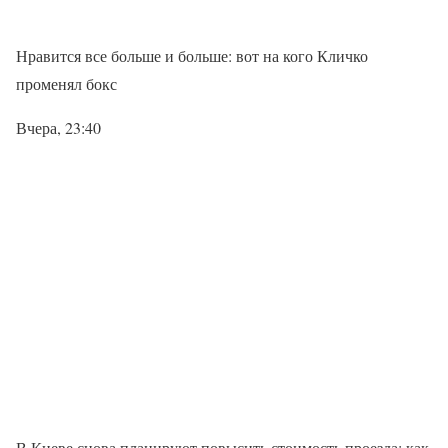
Нравится все больше и больше: вот на кого Кличко
променял бокс
Вчера, 23:40
В Киеве снова планируют повысить стоимость проезда: как