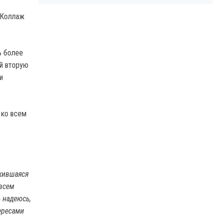
 Коллаж
ь более
й вторую
и
 ко всем
жившаяся
 всем
 надеюсь,
ересами