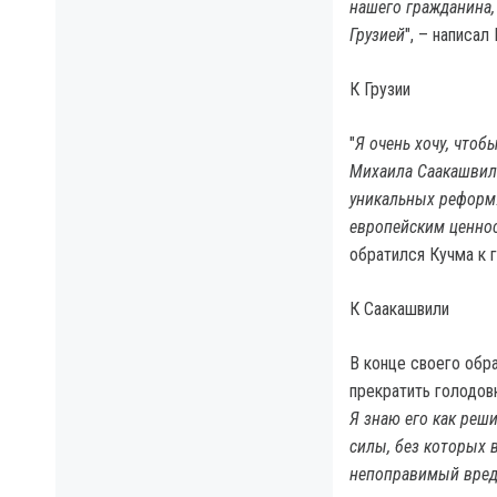
нашего гражданина,
Грузией
", – написал
К Грузии
"
Я очень хочу, чтоб
Михаила Саакашвили
уникальных реформ.
европейским ценнос
обратился Кучма к 
К Саакашвили
В конце своего обр
прекратить голодовк
Я знаю его как реш
силы, без которых 
непоправимый вред 