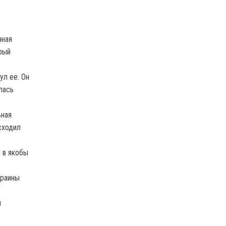
нная
рый
ул ее. Он
лась
ьная
сходил
 в якобы
краины
и