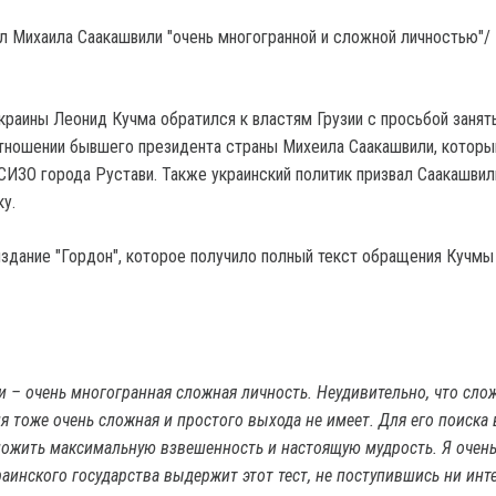
л Михаила Саакашвили "очень многогранной и сложной личностью"/
краины Леонид Кучма обратился к властям Грузии с просьбой занят
тношении бывшего президента страны Михеила Саакашвили, которы
СИЗО города Рустави. Также украинский политик призвал Саакашвил
у.
здание "Гордон", которое получило полный текст обращения Кучмы
 – очень многогранная сложная личность. Неудивительно, что сло
я тоже очень сложная и простого выхода не имеет. Для его поиска
ожить максимальную взвешенность и настоящую мудрость. Я очень
раинского государства выдержит этот тест, не поступившись ни инт