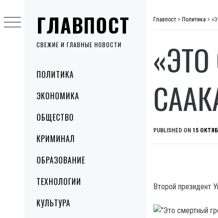
Skip
ГЛАВПОСТ
to
Главпост
>
Политика
>
«Э
content
«ЭТО
СВЕЖИЕ И ГЛАВНЫЕ НОВОСТИ
Primary
ПОЛИТИКА
Menu
СААК
ЭКОНОМИКА
ОБЩЕСТВО
PUBLISHED ON
15 ОКТЯБ
КРИМИНАЛ
ОБРАЗОВАНИЕ
ТЕХНОЛОГИИ
Второй президент У
КУЛЬТУРА