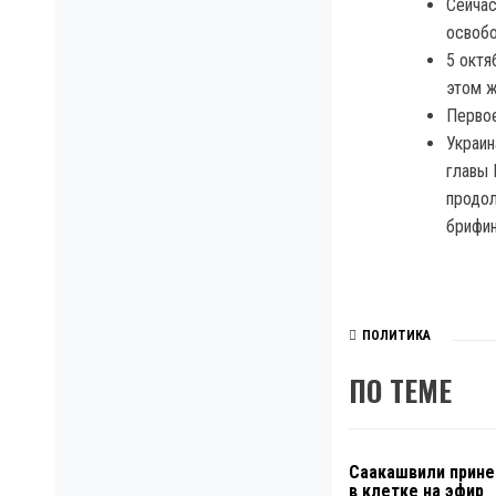
Сейчас
освобо
5 октя
этом ж
Первое
Украин
главы 
продол
брифин
ПОЛИТИКА
ПО ТЕМЕ
Саакашвили прине
в клетке на эфир