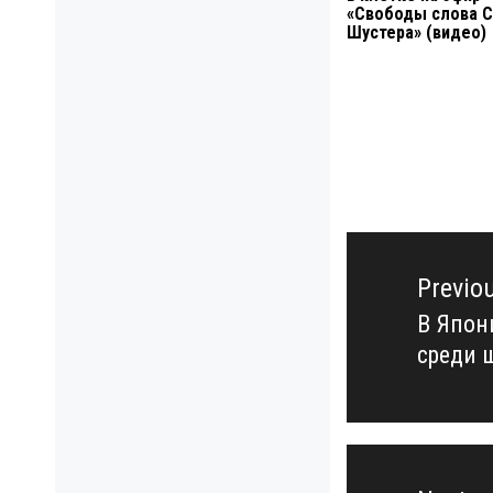
«Свободы слова С
Шустера» (видео)
Навигация
по
Previo
записям
В Япон
Previo
среди 
post: