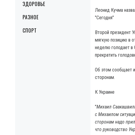
ЗДОРОВЬЕ
Леонид Кучма назва
РАЗНОЕ
"Сегодня"
СПОРТ
Второй президент У
мягкую позицию в о
неделю голодает в 
прекратить голодовк
Об этом сообщает и
сторонам.
К Украине
"
Михаил Саакашвили
с Михаилом ситуаци
сторонам надо прил
что руководство Ук