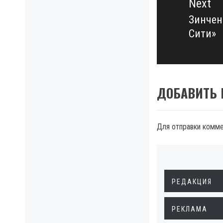
Next
Зинчен
Next
Сити»
post:
ДОБАВИТЬ
Для отправки комм
РЕДАКЦИЯ
РЕКЛАМА