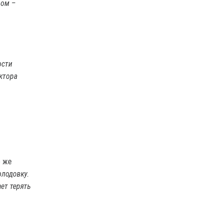
ром –
ости
ктора
е же
олодовку.
ет терять