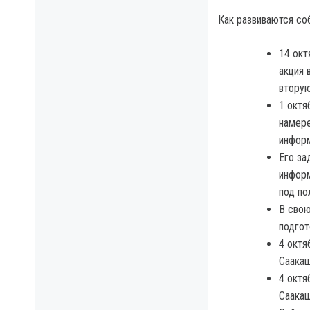
Как развиваются со
14 окт
акция 
вторую
1 октя
намере
информ
Его за
информ
под по
В свою
подгот
4 октя
Саакаш
4 октя
Саакаш