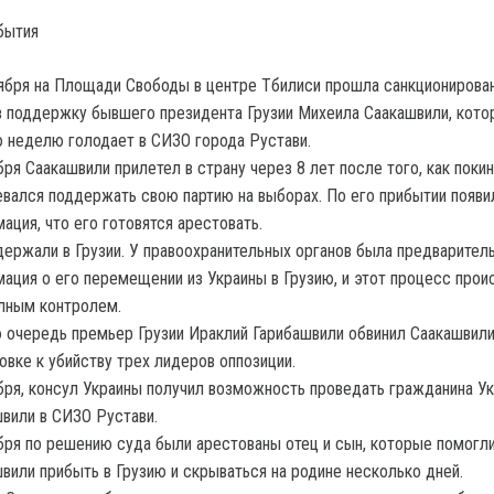
бытия
ября на Площади Свободы в центре Тбилиси прошла санкционирова
в поддержку бывшего президента Грузии Михеила Саакашвили, кото
 неделю голодает в СИЗО города Рустави.
бря Саакашвили прилетел в страну через 8 лет после того, как покин
вался поддержать свою партию на выборах. По его прибытии появи
ация, что его готовятся арестовать.
держали в Грузии. У правоохранительных органов была предварител
ация о его перемещении из Украины в Грузию, и этот процесс прои
лным контролем.
 очередь премьер Грузии Ираклий Гарибашвили обвинил Саакашвили
овке к убийству трех лидеров оппозиции.
бря, консул Украины получил возможность проведать гражданина У
вили в СИЗО Рустави.
бря по решению суда были арестованы отец и сын, которые помогл
вили прибыть в Грузию и скрываться на родине несколько дней.