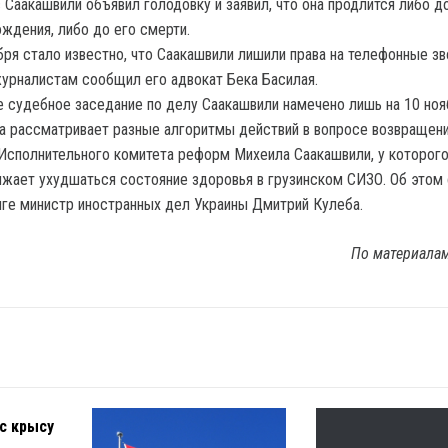
 Саакашвили объявил голодовку и заявил, что она продлится либо д
ждения, либо до его смерти.
бря стало известно, что Саакашвили лишили права на телефонные зв
урналистам сообщил его адвокат Бека Басилая.
 судебное заседание по делу Саакашвили намечено лишь на 10 ноя
а рассматривает разные алгоритмы действий в вопросе возвращени
Исполнительного комитета реформ Михеила Саакашвили, у которог
жает ухудшаться состояние здоровья в грузинском СИЗО. Об этом 
ге министр иностранных дел Украины Дмитрий Кулеба.
По материала
с крысу