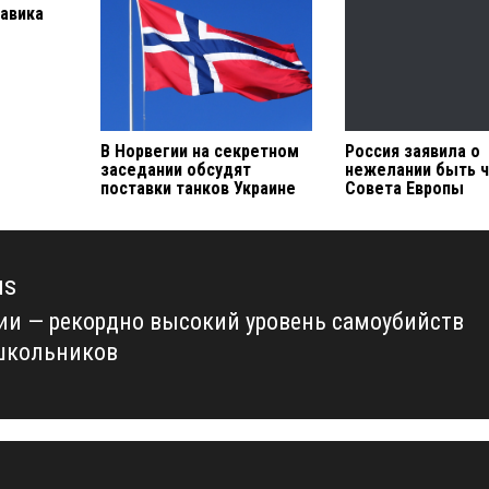
авика
В Норвегии на секретном
Россия заявила о
заседании обсудят
нежелании быть 
поставки танков Украине
Совета Европы
us
ии — рекордно высокий уровень самоубийств
us
школьников