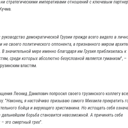
 ни стратегическими императивами отношений с ключевым партне
 Кучма.
ы руководство демократической Грузии прежде всего видело в личн
 не своего политического оппонента, а признанного миром архите
 В значительной мере именно благодаря им Грузия приблизилась к
тям, среди которых абсолютно безусловной является гуманизм
", –
грузинским властям.
ащения Леонид Данилович попросил своего грузинского коллегу вс
у: "
Наконец, я настойчиво призываю самого Михаила прекратить г
ительного бойца и верующего христианина. Но истощать себя означа
в дальнейшем борьба становится невозможной. А причинять себе
– это смертный грех
".