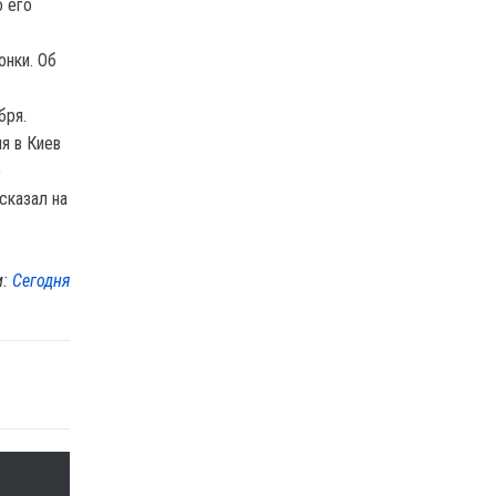
о его
онки. Об
бря.
я в Киев
о
сказал на
м:
Сегодня