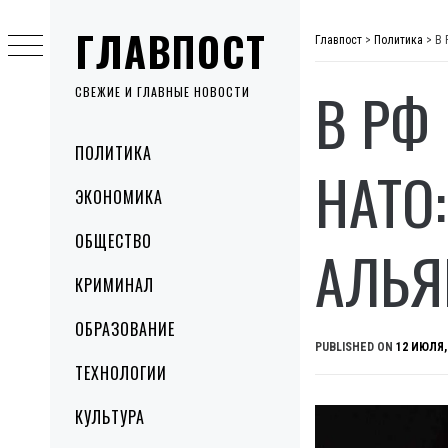
Skip
ГЛАВПОСТ
to
Главпост
>
Политика
>
В 
content
В РФ
СВЕЖИЕ И ГЛАВНЫЕ НОВОСТИ
Primary
ПОЛИТИКА
Menu
НАТО
ЭКОНОМИКА
ОБЩЕСТВО
АЛЬЯ
КРИМИНАЛ
ОБРАЗОВАНИЕ
PUBLISHED ON
12 ИЮЛЯ,
ТЕХНОЛОГИИ
КУЛЬТУРА