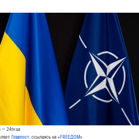
 — 24tv.ua
вляет
Главпост
, ссылаясь на «
FREEДОМ
».