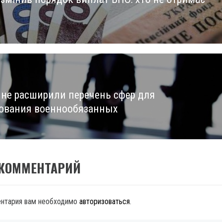
us
ине расширили перечень сфер для
ования военнообязанных
 КОММЕНТАРИЙ
ентария вам необходимо
авторизоваться
.