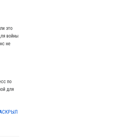
ли это
для войны
нс не
есс по
ной для
РАСКРЫЛ