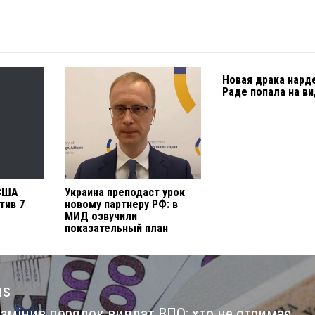
Новая драка нард
Раде попала на в
 США
Украина преподаст урок
тив 7
новому партнеру РФ: в
МИД озвучили
показательный план
us
 змінив порядок виплат ВПО: хто не отримає