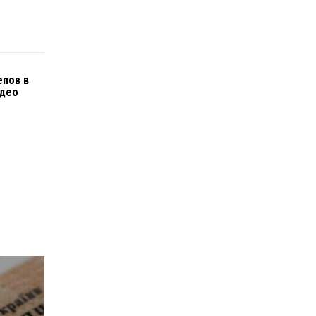
епов в
идео