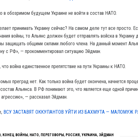
то в обозримом будущем Украине не войти в состав HATO.
лает принимать Украину сейчас? На самом деле тут все просто. Ес
чания войны, то Альянс должен будет отправлять войска в Украину 
ны защищать общими силами любого члена. На данный момент Алья
ойну с РФ», — прокомментировал ситуацию Эйдман.
 что война единственное препятствие на пути Украины к HATO.
омых преград нет. Как только война будет окончена, начнется проц
 состав Альянса. В РФ понимают это, что является еще одной причи
агрессию», — рассказал Эйдман.
е,
ВСУ ЗАСТАВЯТ ОККУПАНТОВ УЙТИ ИЗ БАХМУТА — МАЛОМУЖ 
В
,
КОНЕЦ ВОЙНЫ
,
НАТО
,
ПЕРЕГОВОРЫ
,
РОССИЯ
,
УКРАИНА
,
ЭЙДМАН