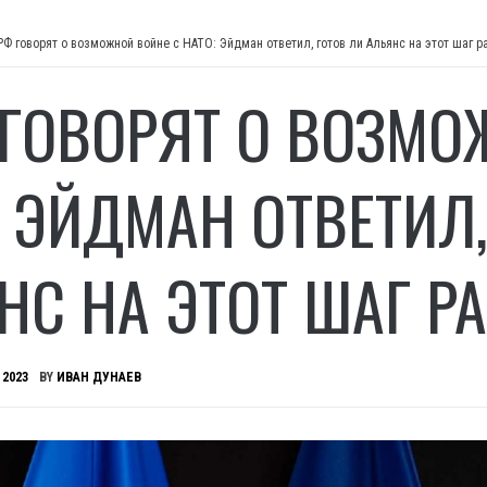
РФ говорят о возможной войне с НАТО: Эйдман ответил, готов ли Альянс на этот шаг 
 ГОВОРЯТ О ВОЗМО
: ЭЙДМАН ОТВЕТИЛ,
НС НА ЭТОТ ШАГ Р
 2023
BY
ИВАН ДУНАЕВ