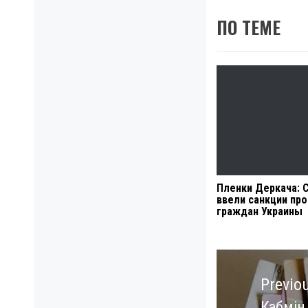
ПО ТЕМЕ
Пленки Деркача:
ввели санкции про
граждан Украины
Навигация
по
Previo
записям
Кабмін