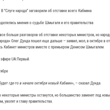
азделелись мнения о судьбе Шмыгаля и его правительства
все больше разговоров об отставке некоторых министров, но наро
арода» Олег Дунда пошел еще дальше – заявил, мол, в октябре в от
есь Кабинет министров вместе с премьером Денисом Шмыгалем.
в эфире UA:Первый.
тябре
 будет где-то в начале октября новый Кабмин»
, – сказал Дунда.
о некоторые министры останутся, но большинство заменят под новы
ам, уволят и главу правительства.