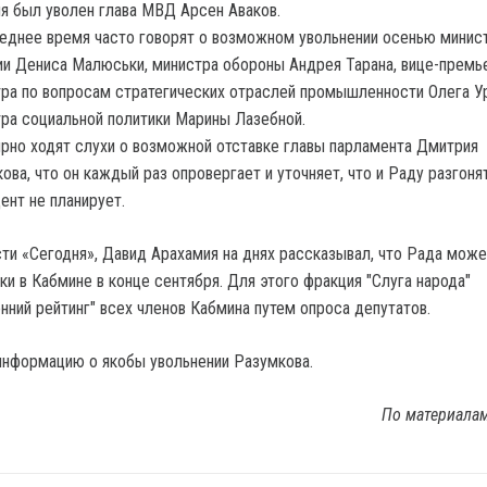
я был уволен глава МВД Арсен Аваков.
еднее время часто говорят о возможном увольнении осенью минис
и Дениса Малюськи, министра обороны Андрея Тарана, вице-премь
ра по вопросам стратегических отраслей промышленности Олега У
ра социальной политики Марины Лазебной.
рно ходят слухи о возможной отставке главы парламента Дмитрия
ова, что он каждый раз опровергает и уточняет, что и Раду разгоня
ент не планирует.
ти «Сегодня», Давид Арахамия на днях рассказывал, что Рада може
и в Кабмине в конце сентября. Для этого фракция "Слуга народа"
нний рейтинг" всех членов Кабмина путем опроса депутатов.
информацию о якобы увольнении Разумкова.
По материала