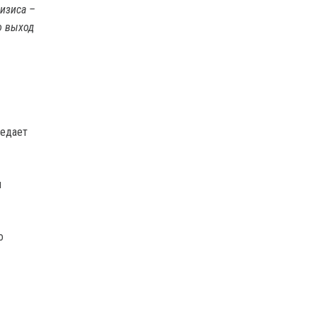
изиса –
о выход
редает
н
о