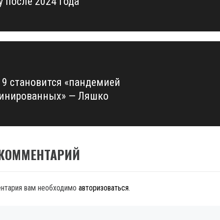
у после 2024 года
19 становится «пандемией
инированных» — Ляшко
 КОММЕНТАРИЙ
ентария вам необходимо
авторизоваться
.