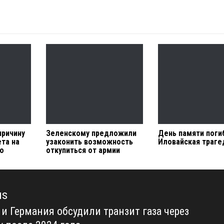
причину
Зеленскому предложили
День памяти поги
та на
узаконить возможность
Иловайская траге
о
откупиться от армии
us
 и Германия обсудили транзит газа через
us