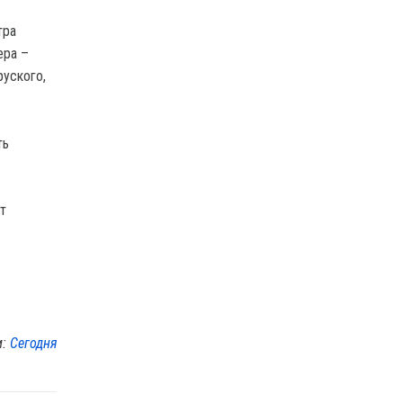
тра
ера –
руского,
ть
т
м:
Сегодня