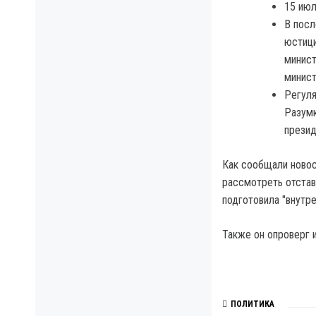
15 июл
В посл
юстици
минист
минист
Регуля
Разумк
презид
Как сообщали новос
рассмотреть отставк
подготовила "внутре
Также он опроверг 
ПОЛИТИКА