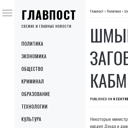
Skip
ГЛАВПОСТ
to
Главпост
>
Политика
>
Шм
content
ШМЫГ
СВЕЖИЕ И ГЛАВНЫЕ НОВОСТИ
Primary
ПОЛИТИКА
Menu
ЗАГО
ЭКОНОМИКА
ОБЩЕСТВО
КАБМ
КРИМИНАЛ
ОБРАЗОВАНИЕ
PUBLISHED ON
8 СЕНТЯБ
ТЕХНОЛОГИИ
КУЛЬТУРА
Некоторые министры
нардеп Дунда и даж