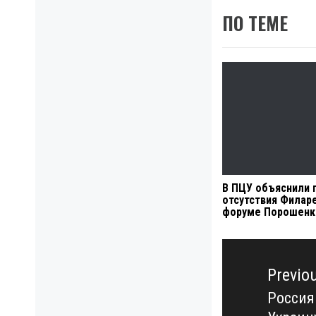
ПО ТЕМЕ
В ПЦУ объяснили 
отсутствия Филаре
форуме Порошенк
Навигация
по
Previo
записям
Россия
Previo