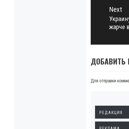
Next
Украину
Next
жарче 
post:
ДОБАВИТЬ
Для отправки комм
РЕДАКЦИЯ
РЕКЛАМА