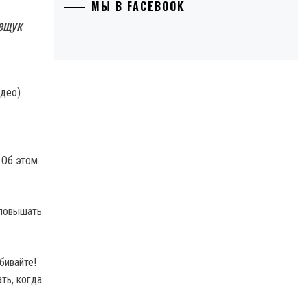
МЫ В FACEBOOK
ещук
 Об этом
 повышать
бивайте!
ть, когда