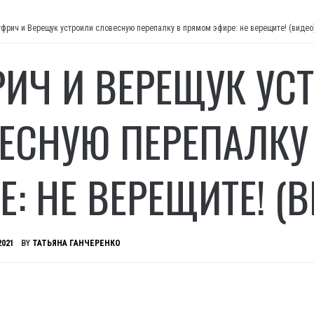
фрич и Верещук устроили словесную перепалку в прямом эфире: не верещите! (видео
ИЧ И ВЕРЕЩУК УС
ЕСНУЮ ПЕРЕПАЛКУ
: НЕ ВЕРЕЩИТЕ! (
2021
BY
ТАТЬЯНА ГАНЧЕРЕНКО