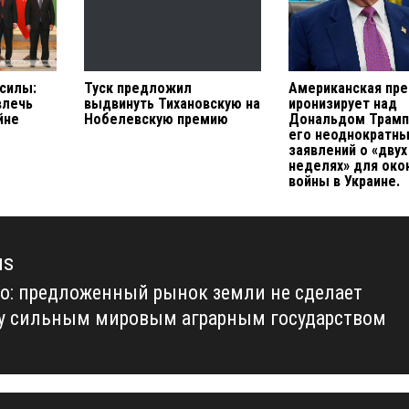
 силы:
Туск предложил
Американская пре
влечь
выдвинуть Тихановскую на
иронизирует над
йне
Нобелевскую премию
Дональдом Трамп
его неоднократн
заявлений о «двух
неделях» для око
войны в Украине.
us
о: предложенный рынок земли не сделает
us
у сильным мировым аграрным государством