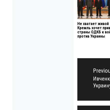
Не хватает живой
Кремль хочет при
страны ОДКБ к во
против Украины
Навигация
по
Previo
записям
Ивченк
Previo
Украин
post: