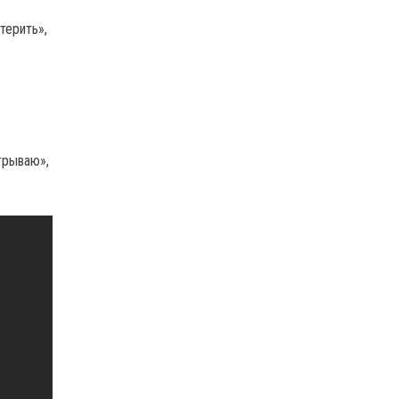
терить»,
грываю»,