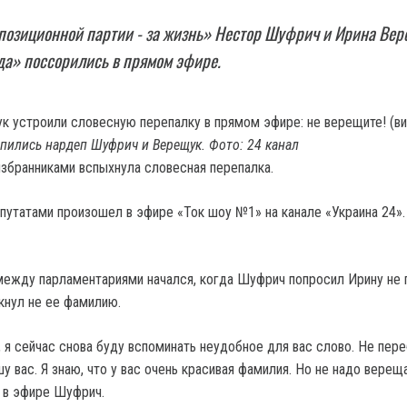
позиционной партии - за жизнь» Нестор Шуфрич и Ирина Вер
да» поссорились в прямом эфире.
пились нардеп Шуфрич и Верещук. Фото: 24 канал
бранниками вспыхнула словесная перепалка.
утатами произошел в эфире «Ток шоу №1» на канале «Украина 24».
ежду парламентариями начался, когда Шуфрич попросил Ирину не
кнул не ее фамилию.
, я сейчас снова буду вспоминать неудобное для вас слово. Не пере
у вас. Я знаю, что у вас очень красивая фамилия. Но не надо вереща
л в эфире Шуфрич.