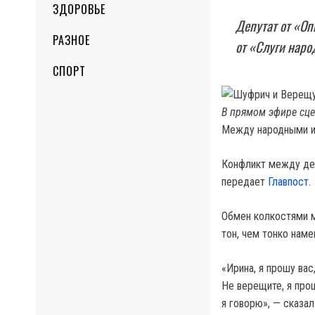
ЗДОРОВЬЕ
Депутат от «Оп
РАЗНОЕ
от «Слуги наро
СПОРТ
В прямом эфире сце
Между народными из
Конфликт между деп
передает
Главпост
.
Обмен колкостями м
тон, чем тонко наме
«Ирина, я прошу вас
Не верещите, я прош
я говорю», — сказа