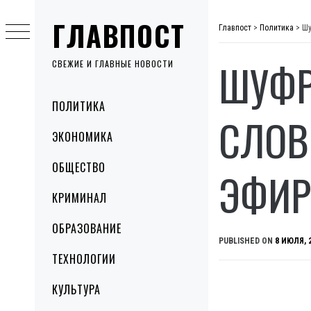
Skip
ГЛАВПОСТ
to
Главпост
>
Политика
>
Шу
content
ШУФР
СВЕЖИЕ И ГЛАВНЫЕ НОВОСТИ
Primary
ПОЛИТИКА
Menu
СЛОВ
ЭКОНОМИКА
ОБЩЕСТВО
ЭФИРЕ
КРИМИНАЛ
ОБРАЗОВАНИЕ
PUBLISHED ON
8 ИЮЛЯ, 
ТЕХНОЛОГИИ
КУЛЬТУРА