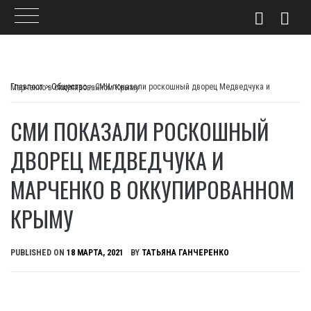
Skip
to
Главпост
>
Общество
>
СМИ показали роскошный дворец Медведчука и Марченко в оккупированном Крыму
content
СМИ ПОКАЗАЛИ РОСКОШНЫЙ
ДВОРЕЦ МЕДВЕДЧУКА И
МАРЧЕНКО В ОККУПИРОВАННОМ
КРЫМУ
PUBLISHED ON
18 МАРТА, 2021
BY
ТАТЬЯНА ГАНЧЕРЕНКО