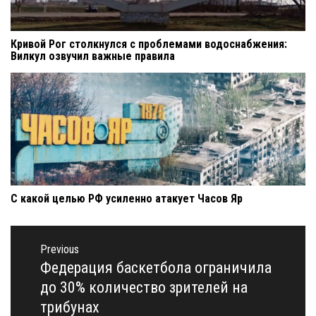
Кривой Рог столкнулся с проблемами водоснабжения:
Вилкул озвучил важные правила
С какой целью РФ усиленно атакует Часов Яр
Навигация
по
Previous
записям
Федерация баскетбола ограничила
Previous
post:
до 30% количество зрителей на
трибунах