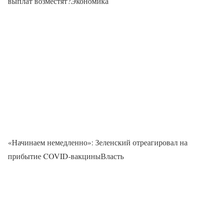
выплат возместят?Экономика
«Начинаем немедленно»: Зеленский отреагировал на
прибытие COVID-вакциныВласть