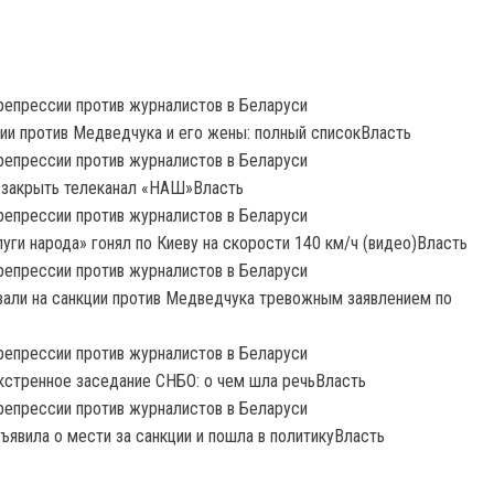
ции против Медведчука и его жены: полный списокВласть
 закрыть телеканал «НАШ»Власть
уги народа» гонял по Киеву на скорости 140 км/ч (видео)Власть
вали на санкции против Медведчука тревожным заявлением по
кстренное заседание СНБО: о чем шла речьВласть
ъявила о мести за санкции и пошла в политикуВласть