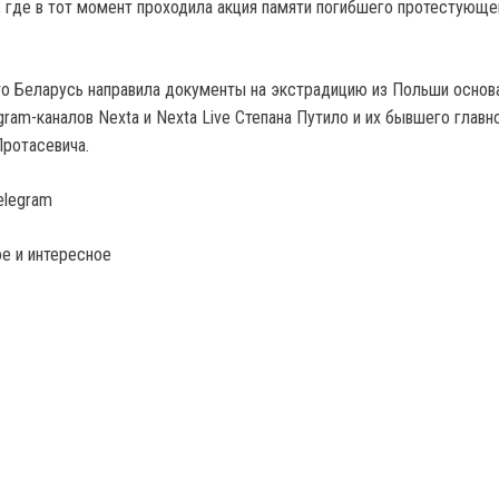
 где в тот момент проходила акция памяти погибшего протестующе
.
то Беларусь направила документы на экстрадицию из Польши основ
ram-каналов Nexta и Nexta Live Степана Путило и их бывшего главн
ротасевича.
elegram
е и интересное