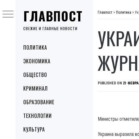
Skip
ГЛАВПОСТ
to
Главпост
>
Политика
>
Ук
content
УКРА
СВЕЖИЕ И ГЛАВНЫЕ НОВОСТИ
Primary
ПОЛИТИКА
Menu
ЖУРН
ЭКОНОМИКА
ОБЩЕСТВО
PUBLISHED ON
21 ФЕВРА
КРИМИНАЛ
ОБРАЗОВАНИЕ
ТЕХНОЛОГИИ
Министры отметили,
КУЛЬТУРА
Украина выразила в