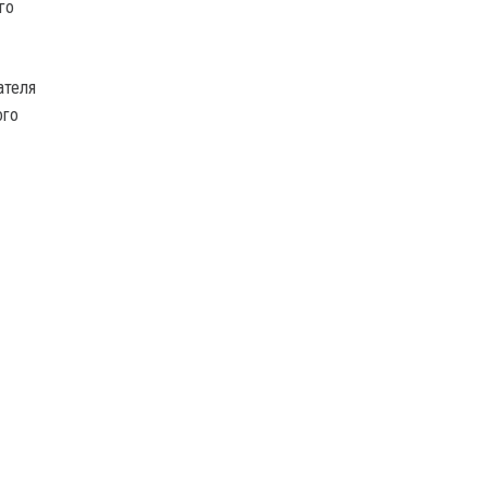
го
ателя
ого