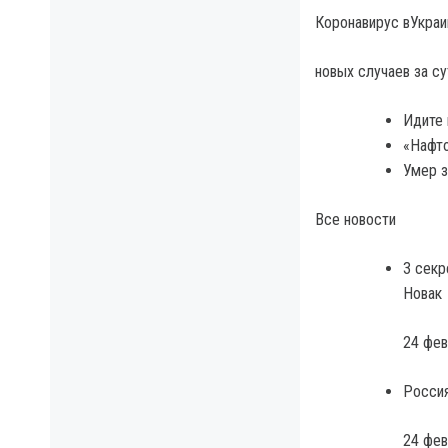
Коронавирус вУкраи
новых случаев за су
Идите 
«Нафто
Умер 
Все новости
3 секр
Новак
24 фев
Россия
24 фев