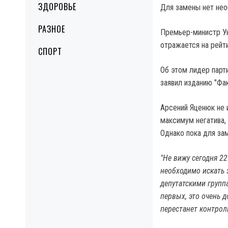
ЗДОРОВЬЕ
Для замены нет нео
РАЗНОЕ
Премьер-министр Ук
отражается на рейт
СПОРТ
Об этом лидер парт
заявил изданию "Фак
Арсений Яценюк не 
максимум негатива,
Однако пока для за
"Не вижу сегодня 2
необходимо искать 
депутатскими групп
первых, это очень д
перестанет контрол