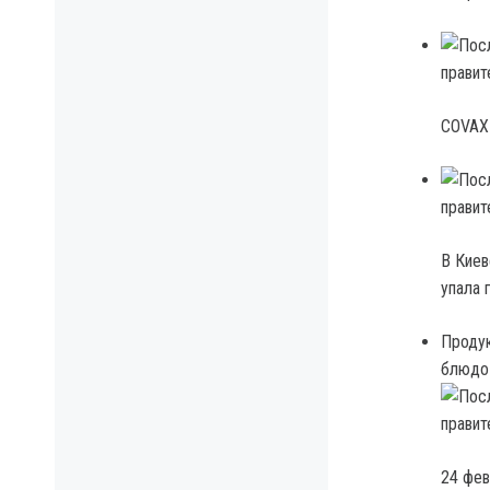
COVAX 
В Киев
упала 
Продук
блюдо
24 фев