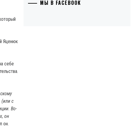
МЫ В FACEBOOK
 который
ий Яценюк
на себе
тельства.
нскому
 (или с
ции. Во-
х, он
л он.