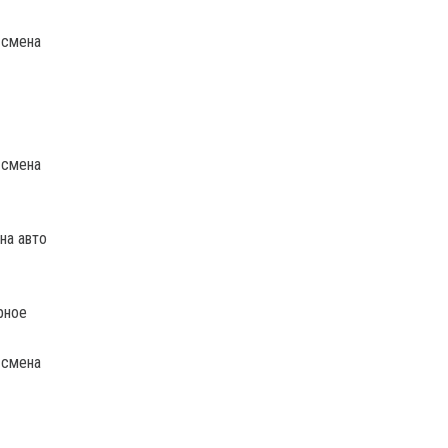
на авто
рное