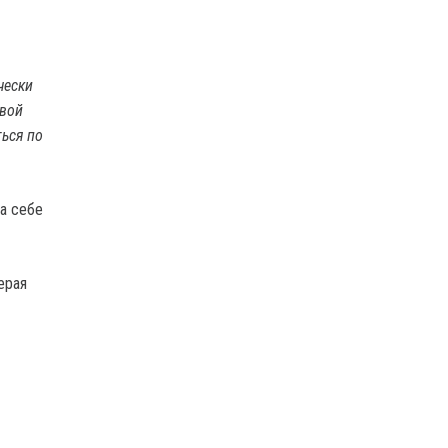
чески
овой
ься по
на себе
ерая