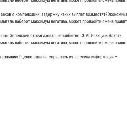
 закон о компенсации: задержку каких выплат возместят?Экономик
но»: Зеленский отреагировал на прибытие COVID-вакциныВласть
держанию Яценко едва не сорвалась из-за слива информации –