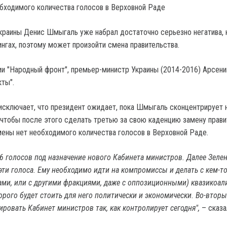
бходимого количества голосов в Верховной Раде
раины Денис Шмыгаль уже набрал достаточно серьезно негатива,
ингах, поэтому может произойти смена правительства.
ии "Народный фронт", премьер-министр Украины (2014-2016) Арсен
ты".
исключает, что президент ожидает, пока Шмыгаль сконцентрирует 
 чтобы после этого сделать третью за свою каденцию замену прави
мены нет необходимого количества голосов в Верховной Раде.
26 голосов под назначение нового Кабинета министров. Далее Зеле
эти голоса. Ему необходимо идти на компромиссы и делать с кем-то
ами, или с другими фракциями, даже с оппозиционными) квазикоали
орого будет стоить для него политически и экономически. Во-вторы
ировать Кабинет министров так, как контролирует сегодня",
– сказа