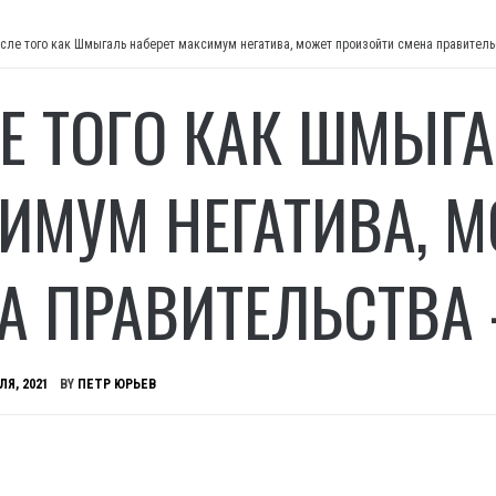
сле того как Шмыгаль наберет максимум негатива, может произойти смена правител
Е ТОГО КАК ШМЫГА
ИМУМ НЕГАТИВА, 
А ПРАВИТЕЛЬСТВА
ЛЯ, 2021
BY
ПЕТР ЮРЬЕВ