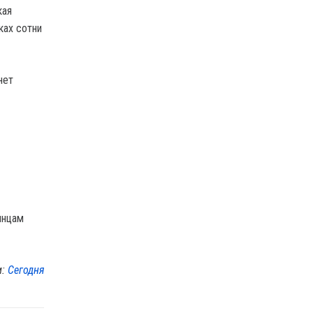
кая
ках сотни
нет
инцам
м:
Сегодня