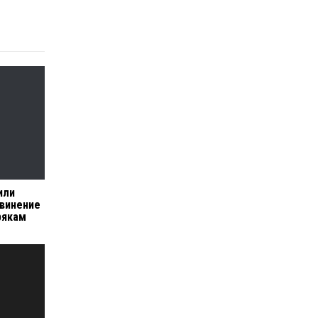
или
винение
рякам