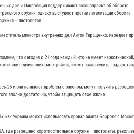
енних дел и Нацполиция поддерживают законопроект об обороте
трельного оружия, однако выступают против легализации оборота
оружия – пистолетов.
меститель министра внутренних дел Антон Геращенко, передает пр
омним, что сегодня с 21 года каждый, кто не имеет наркотической,
мости или психических расстройств, имеет право купить гладкоство
ось 25 и они не имеют проблем с законом, могут получить разрешен
того вполне достаточно, чтобы защищать свое жилье.
»: как Украина может использовать провал визита Борреля в Москв
ША, где разрешено короткоствольное оружие – пистолеты, револьв