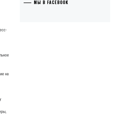
МЫ В FACEBOOK
есс-
льное
ие на
у
еры,