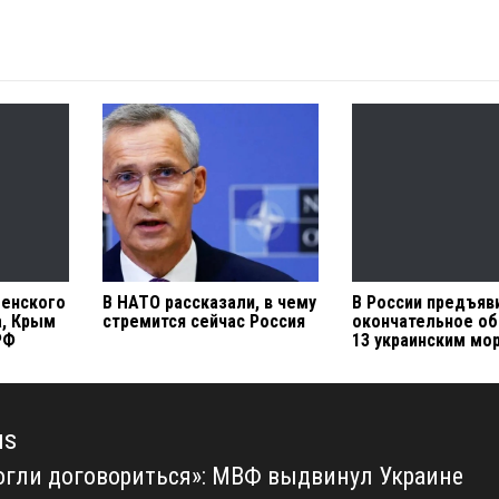
ленского
В НАТО рассказали, в чему
В России предъяв
а, Крым
стремится сейчас Россия
окончательное об
РФ
13 украинским мо
us
огли договориться»: МВФ выдвинул Украине
us