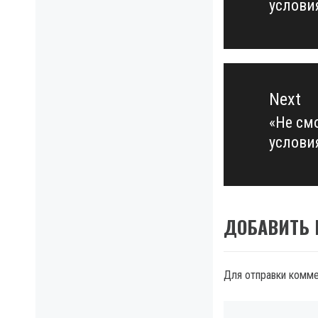
услови
post:
Next
«Не см
Next
услови
post:
ДОБАВИТЬ
Для отправки комм