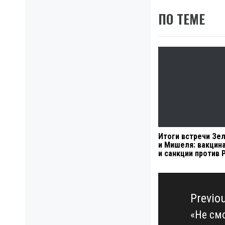
ПО ТЕМЕ
Итоги встречи Зе
и Мишеля: вакцин
и санкции против 
Навигация
по
Previo
записям
«Не см
Previo