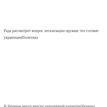
Рада рассмотрит вопрос легализации оружия: что готовят
украинцамПолитика
В Украине могут ввести адаптивный карантинУкраина