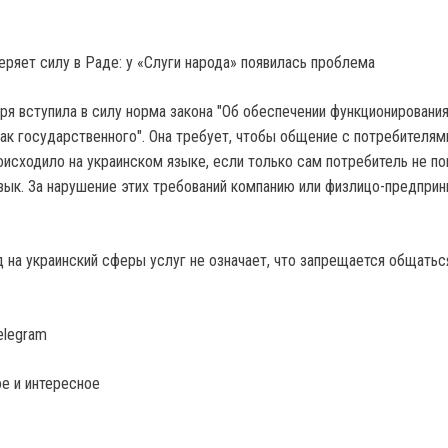
ряет силу в Раде: у «Слуги народа» появилась проблема
аря вступила в силу норма закона "Об обеспечении функционировани
как государственного". Она требует, чтобы общение с потребителям
роисходило на украинском языке, если только сам потребитель не п
язык. За нарушение этих требований компанию или физлицо-предпри
д на украинский сферы услуг не означает, что запрещается общатьс
elegram
е и интересное