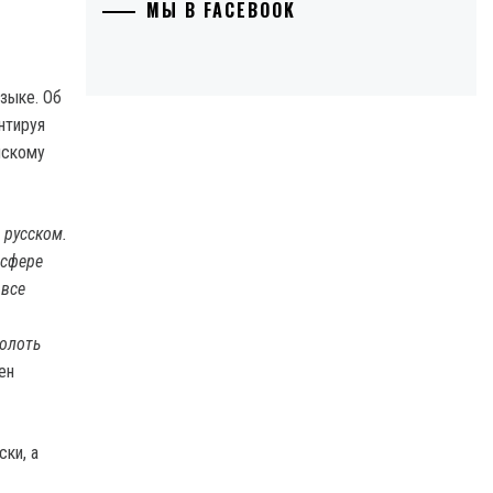
МЫ В FACEBOOK
зыке. Об
нтируя
нскому
 русском.
 сфере
 все
олоть
ен
ски, а