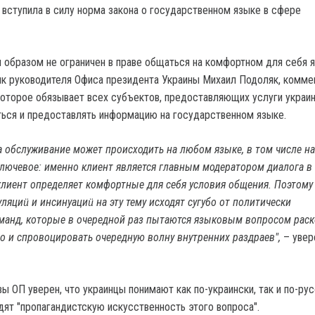
 вступила в силу норма закона о государственном языке в сфере
 образом не ограничен в праве общаться на комфортном для себя я
ик руководителя Офиса президента Украины Михаил Подоляк, комме
которое обязывает всех субъектов, предоставляющих услуги украи
ься и предоставлять информацию на государственном языке.
а обслуживание может происходить на любом языке, в том числе на
лючевое: именно клиент является главным модератором диалога в
клиент определяет комфортные для себя условия общения. Поэтому
яциӥ и инсинуациӥ на эту тему исходят сугубо от политически
манд, которые в очередной раз пытаются языковым вопросом раск
о и спровоцировать очередную волну внутренних раздраев",
– увер
ы ОП уверен, что украинцы понимают как по-украински, так и по-рус
дят "пропагандистскую искусственность этого вопроса".