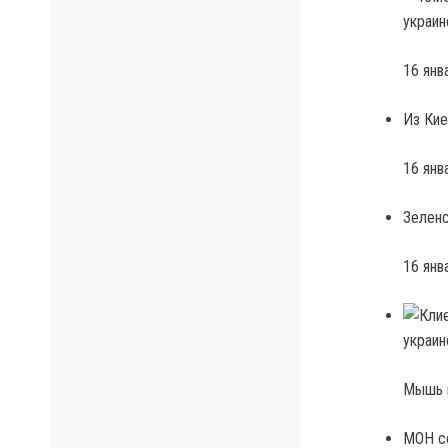
16 янв
Из Кие
16 янв
Зеленс
16 янв
Мышь п
МОН со