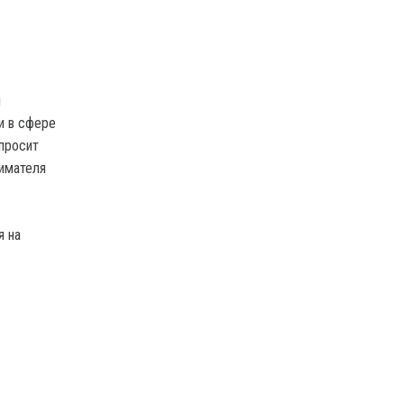
я
и в сфере
опросит
нимателя
я на