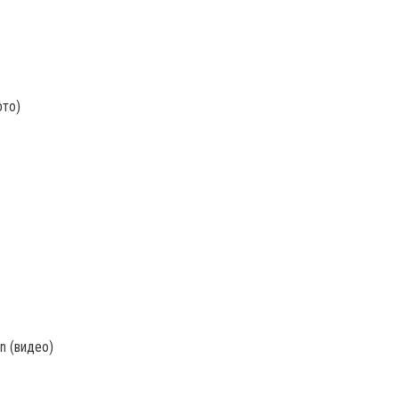
ото)
n (видео)