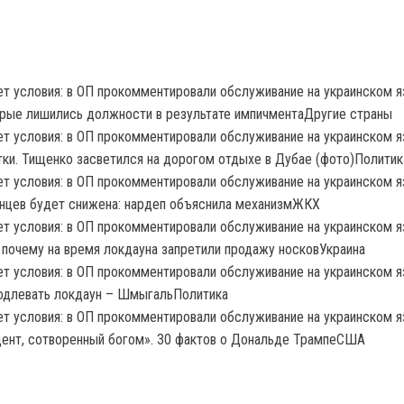
орые лишились должности в результате импичментаДругие страны
тки. Тищенко засветился на дорогом отдыхе в Дубае (фото)Политик
инцев будет снижена: нардеп объяснила механизмЖКХ
почему на время локдауна запретили продажу носковУкраина
родлевать локдаун – ШмыгальПолитика
ент, сотворенный богом». 30 фактов о Дональде ТрампеСША