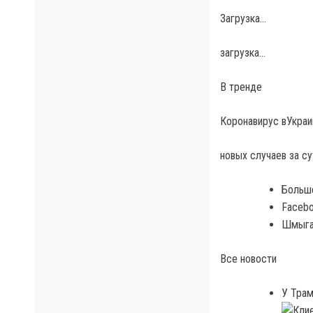
Загрузка…
загрузка…
В тренде
Коронавирус вУкраи
новых случаев за су
Больше
Facebo
Шмыгал
Все новости
У Трам