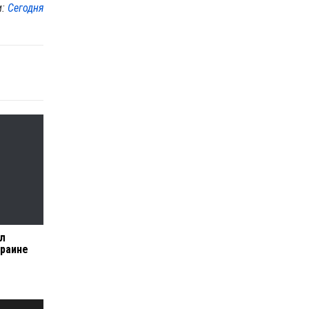
м:
Сегодня
ил
краине