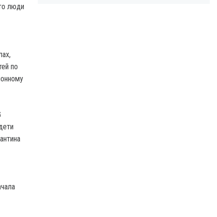
это люди
лах,
тей по
ионному
G
 дети
рантина
ачала