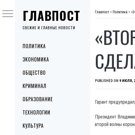
Skip
ГЛАВПОСТ
to
Главпост
>
Политика
>
«В
content
«ВТО
СВЕЖИЕ И ГЛАВНЫЕ НОВОСТИ
Primary
ПОЛИТИКА
Menu
СДЕЛ
ЭКОНОМИКА
ОБЩЕСТВО
PUBLISHED ON
9 ИЮЛЯ, 
КРИМИНАЛ
ОБРАЗОВАНИЕ
Гарант предупредил
ТЕХНОЛОГИИ
Президент Владимир
второй волны корон
КУЛЬТУРА