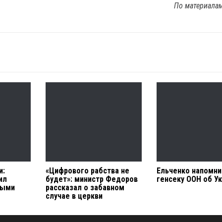
По материала
и:
«Цифрового рабства не
Ельченко напомн
ил
будет»: министр Федоров
генсеку ООН об У
ными
рассказал о забавном
случае в церкви