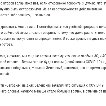
о второй волны пока нет, если откровенно говорить. Я думаю, что 
 нужно быть осторожными. Из-за неосторожности действительно
ество заболевших», – заявил он.
журналиста, может ли с 1 сентября начаться учебный процесс в шко
что сейчас об этом сложно говорить, потому что даже расчеты влас
идемии не могут быть стопроцентными. В то же время, и к дистанц
 готова.
ски, я считаю, мы еще не готовы, потому что нужно чтобы и 3G, и 4
всей стране … Верим, что не будет волны (новой волны COVID-19) и
иться и общаться», – сказал Зеленский, напомнив, что во время ка
онлайн.
и «Сегодня», на днях Зеленский заявлял, что ситуация с COVID-19
 его словам, намного меньше стало больных врачей, в отличие от н