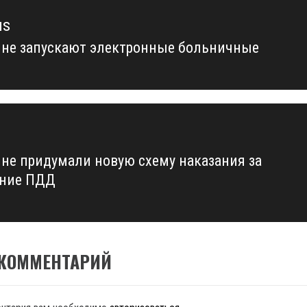
us
ине запускают электронные больничные
us
ине придумали новую схему наказания за
ение ПДД
 КОММЕНТАРИЙ