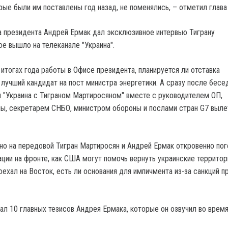
рые были им поставлены год назад, не поменялись, – отметил глава
 президента Андрей Ермак дал эксклюзивное интервью Тиграну
ое вышло на телеканале "Украина".
итогах года работы в Офисе президента, планируется ли отставка
 лучший кандидат на пост министра энергетики. А сразу после бесе
"Украина с Тиграном Мартиросяном" вместе с руководителем ОП,
ы, секретарем СНБО, министром обороны и послами стран G7 выле
о на передовой Тигран Мартиросян и Андрей Ермак откровенно по
ации на фронте, как США могут помочь вернуть украинские территор
ехал на Восток, есть ли основания для импичмента из-за санкций п
рал 10 главных тезисов Андрея Ермака, которые он озвучил во врем