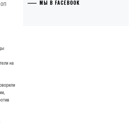
МЫ В FACEBOOK
 ОП
ды
тели на
говорили
ии,
ротив
я