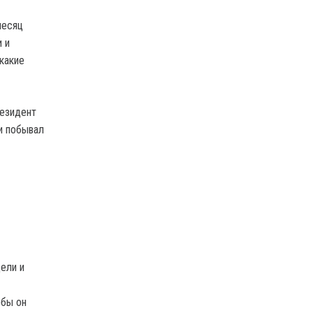
месяц
 и
какие
резидент
и побывал
ели и
обы он