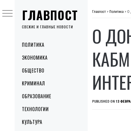
Skip
ГЛАВПОСТ
to
Главпост
>
Политика
>
О 
content
О ДО
СВЕЖИЕ И ГЛАВНЫЕ НОВОСТИ
Primary
ПОЛИТИКА
Menu
КАБМ
ЭКОНОМИКА
ОБЩЕСТВО
ИНТЕ
КРИМИНАЛ
ОБРАЗОВАНИЕ
PUBLISHED ON
13 ФЕВРА
ТЕХНОЛОГИИ
КУЛЬТУРА