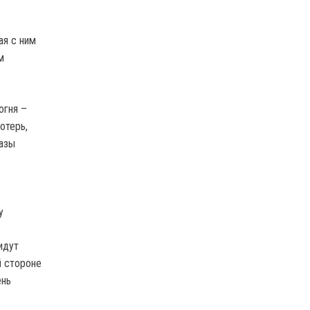
ая с ним
м
огня –
отерь,
разы
у
идут
й стороне
ень