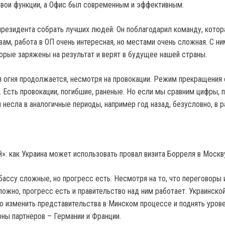
вои функции, а Офис был современным и эффективным.
президента собрать лучших людей. Он поблагодарил команду, котор
вам, работа в ОП очень интересная, но местами очень сложная. С ни
орые заряжены на результат и верят в будущее нашей страны.
огня продолжается, несмотря на провокации. Режим прекращения 
 Есть провокации, погибшие, раненые. Но если мы сравним цифры, п
 несла в аналогичные периоды, например год назад, безусловно, в 
»: как Украина может использовать провал визита Борреля в Москв
ассу сложные, но прогресс есть. Несмотря на то, что переговоры 
ложно, прогресс есть и правительство над ним работает. Украинско
о изменить представительства в Минском процессе и поднять уров
ны партнеров – Германии и Франции.