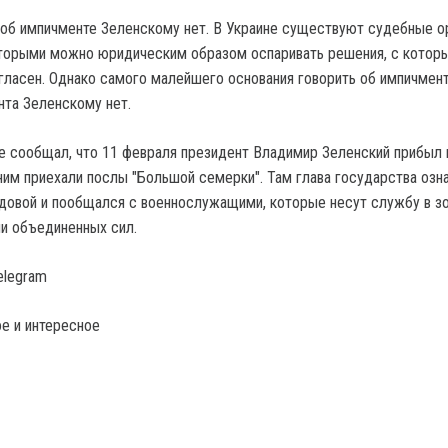
 об импичменте Зеленскому нет. В Украине существуют судебные о
торыми можно юридическим образом оспаривать решения, с которы
огласен. Однако самого малейшего основания говорить об импичмент
та Зеленскому нет.
ее сообщал, что 11 февраля президент Владимир Зеленский прибыл 
ним приехали послы "Большой семерки". Там глава государства озн
едовой и пообщался с военнослужащими, которые несут службу в з
и объединенных сил.
elegram
е и интересное