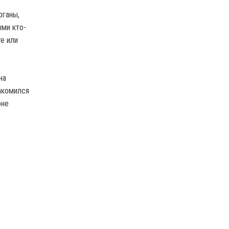
рганы,
ми кто-
е или
на
акомился
оне