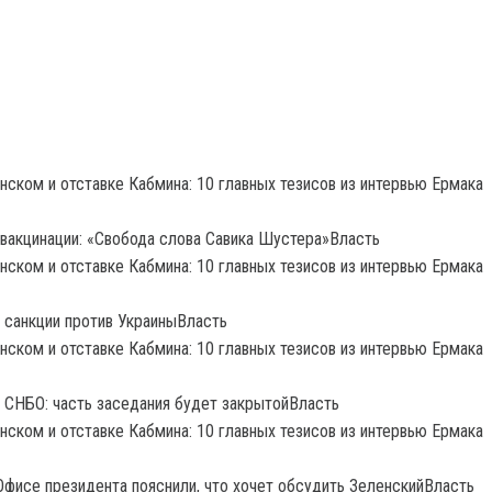
к вакцинации: «Свобода слова Савика Шустера»Власть
 санкции против УкраиныВласть
 СНБО: часть заседания будет закрытойВласть
Офисе президента пояснили, что хочет обсудить ЗеленскийВласть