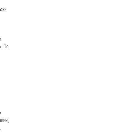
ески
в
ь. По
у
аины,
.