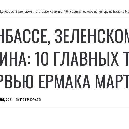
Донбассе, Зеленском и отставке Кабмина: 10 главных тезисов из интервью Ермака М
НБАССЕ, ЗЕЛЕНСКО
ИНА: 10 ГЛАВНЫХ 
РВЬЮ ЕРМАКА МАР
ЛЯ, 2021
BY
ПЕТР ЮРЬЕВ